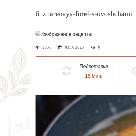
6_zharenaya-forel-s-ovoshchami
;
2851
03.10.2020
0
Подготовка
15
Мин.