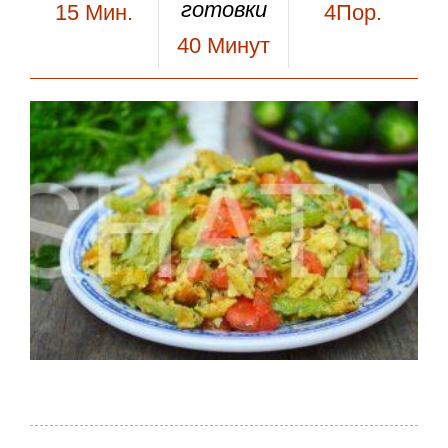
готовки
15
Мин.
4Пор.
40
Минут