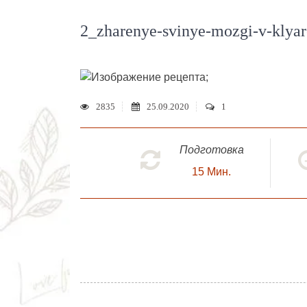
2_zharenye-svinye-mozgi-v-klyar
;
2835
25.09.2020
1
Подготовка
15
Мин.