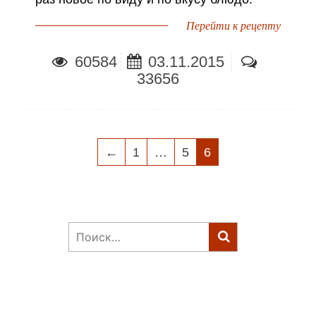
Перейти к рецепту
60584
03.11.2015
33656
НАВИГАЦИЯ
←
1
…
5
6
ПО
ЗАПИСЯМ
Найти: