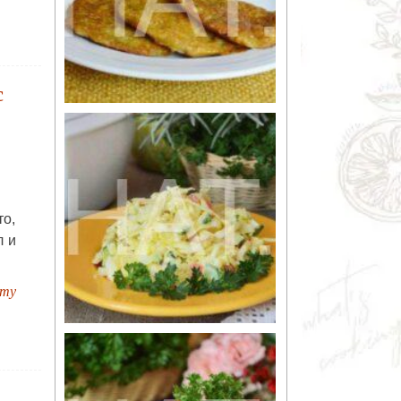
с
то,
л и
пту