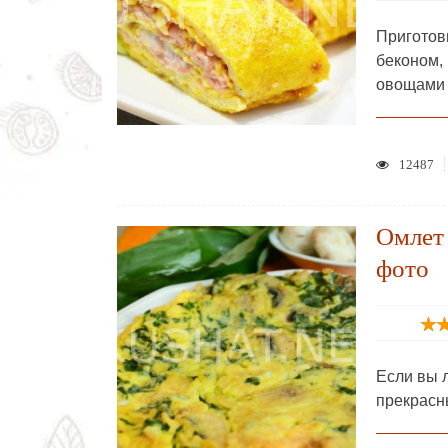
Приготов
беконом
овощами 
12487
Омлет 
фото
Если вы 
прекрасн