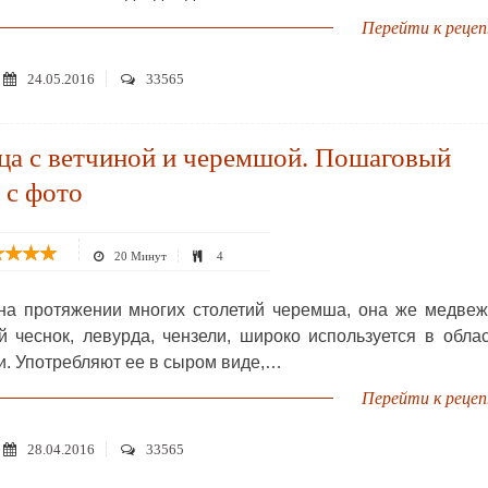
Перейти к реце
24.05.2016
33565
ца с ветчиной и черемшой. Пошаговый
 с фото
20 Минут
4
на протяжении многих столетий черемша, она же медве
ий чеснок, левурда, чензели, широко используется в обла
и. Употребляют ее в сыром виде,…
Перейти к реце
28.04.2016
33565