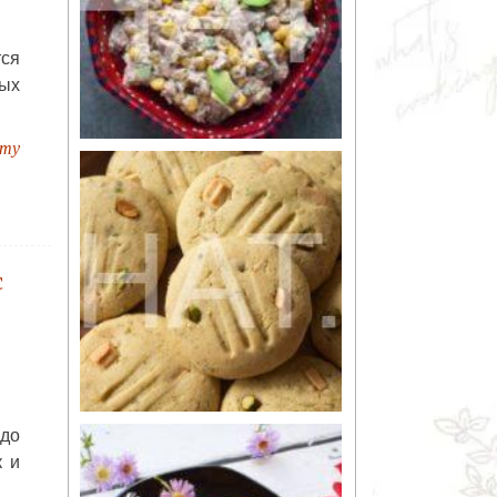
тся
ых
пту
с
юдо
к и