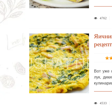
4762
Яични
рецепт
Вот уже 
лук, дик
кулинари
4533