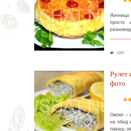
Яичница 
просто 
разновид
5287
Рулет 
фото
Омлет – 
на обед 
лаваш, о