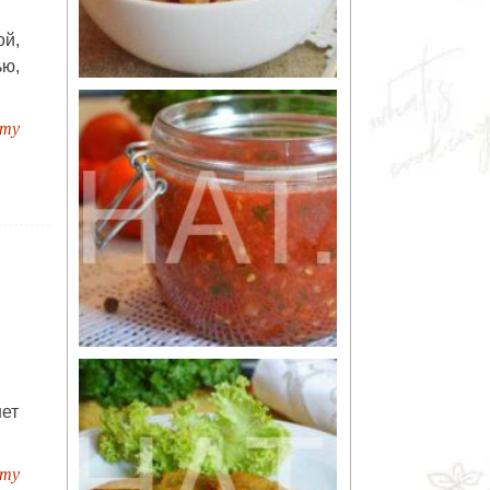
й,
ю,
пту
нет
пту