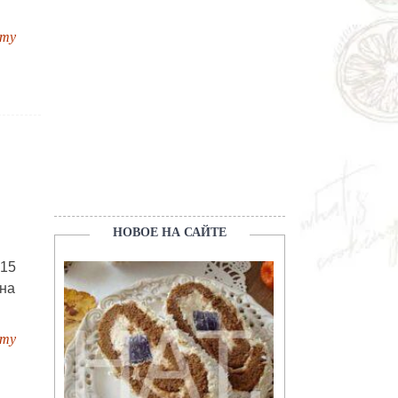
пту
НОВОЕ НА САЙТЕ
 15
ина
пту