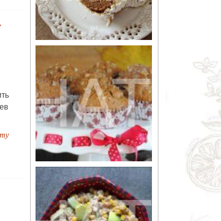
т
ить
ев
пту