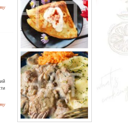
пту
жий
сти
пту