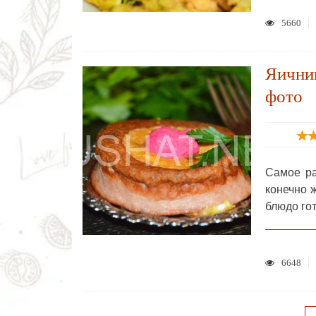
5660
Яичниц
фото
Самое ра
конечно 
блюдо го
6648
НАВИГАЦИЯ