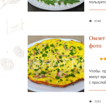
пользует
6548
Омлет 
фото
Чтобы пр
минут вр
с просло
5202