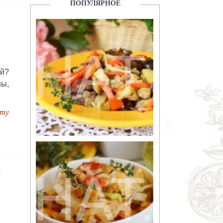
ПОПУЛЯРНОЕ
й?
ны,
пту
й