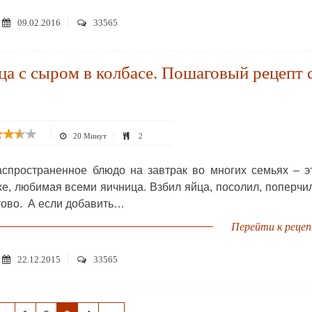
09.02.2016
33565
а с сыром в колбасе. Пошаговый рецепт 
20 Минут
2
спространенное блюдо на завтрак во многих семьях – э
же, любимая всеми яичница. Взбил яйца, посолил, поперчи
тово. А если добавить…
Перейти к реце
22.12.2015
33565