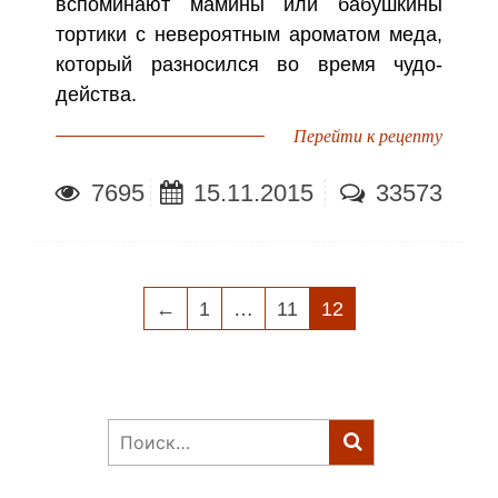
вспоминают мамины или бабушкины
тортики с невероятным ароматом меда,
который разносился во время чудо-
действа.
Перейти к рецепту
7695
15.11.2015
33573
НАВИГАЦИЯ
←
1
…
11
12
ПО
ЗАПИСЯМ
Найти: