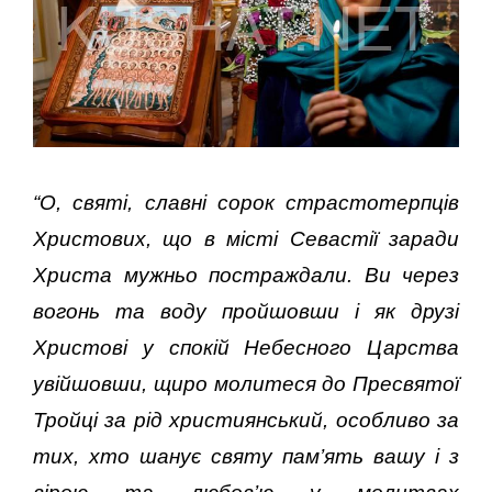
“О, святі, славні сорок страстотерпців
Христових, що в місті Севастії заради
Христа мужньо постpaждали. Ви через
вогонь та воду пройшовши і як друзі
Христові у спокій Небесного Царства
увійшовши, щиро молитеся до Пресвятої
Тройці за рід християнський, особливо за
тих, хто шанує святу пам’ять вашу і з