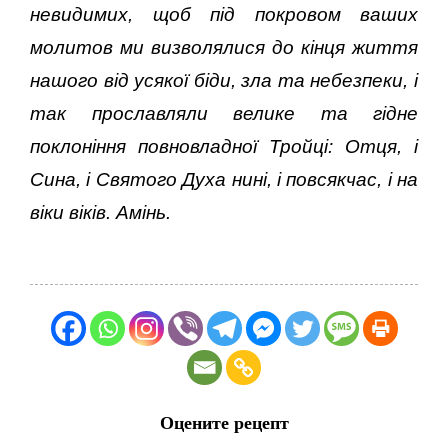
невидимих, щоб під покpoвом ваших
молитов ми визволялися до кінця життя
нашого від усякої біди, зла та небезпеки, і
так прославляли велике та гідне
поклоніння повновладної Тройці: Отця, і
Сина, і Святого Духа нині, і повсякчас, і на
віки віків. Амінь.
Оцените рецепт