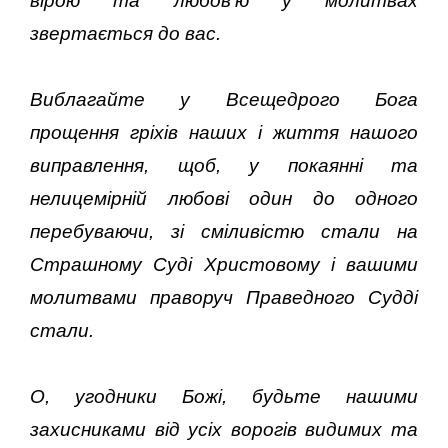
вірою та любов’ю у молитвах
звертається до вас.
Bиблагайте у Всещедрого Бога
прощення гріхів наших і життя нашого
виправлення, щоб, у покаянні та
нелицемірній любові один до одного
перебуваючи, зі сміливістю стали на
Страшному Суді Христовому і вашими
молитвами праворуч Праведного Судді
стали.
О, угодники Божі, будьте нашими
захисниками від усіх ворогів видимих та