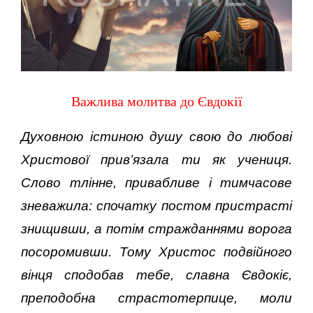
Важлива молитва до Євдокії
Духовною істиною душу свою до любові
Христової прив’язала ти як учениця.
Слово тлінне, привабливе і тимчасове
зневажила: спочатку постом пристрасті
знищивши, а потім стражданнями ворога
посоромивши. Тому Христос подвійного
вінця сподобав тебе, славна Євдокіє,
преподобна страстотерпице, моли