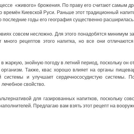
роцессе «живого» брожения. По праву его считают самым д
о времён Киевской Руси. Раньше этот традиционный напит
но последние годы его география существенно расширилась
виях совсем несложно. Для этого понадобятся минимум за
т много рецептов этого напитка, но все они отличаютс
в жаркую, знойную погоду в летний период, поскольку он о
 организм. Также, квас хорошо влияет на органы пищева
й системы и улучшает сердечнососудистую системы. П
и лечебное свойство.
льтернативой для газированных напитков, поскольку сов
наполнителей. Предлагаю вам взять этот рецепт на вооруж