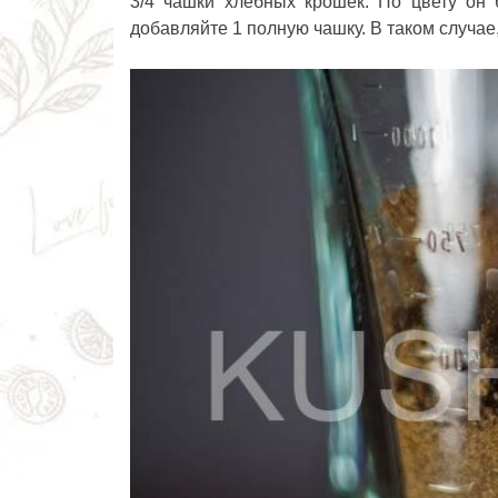
3/4 чашки хлебных крошек. По цвету он 
добавляйте 1 полную чашку. В таком случае,