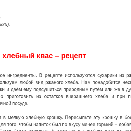
,
жки),
хлебный квас – рецепт
все ингредиенты. В рецепте используются сухарики из р
спользуем любой вид ржаного хлеба. Нам понадобится нес
ики и даём ему подсушиться природным путём или же в ду
но приготовить из остатков вчерашнего хлеба и при 
ичной посуде.
 в мелкую хлебную крошку. Пересыпьте эту крошку в б
Для того, чтобы напиток был по вкусу менее горький – доба