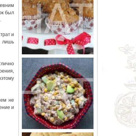
ревним
ок был
.
трат и
я лишь
тлично
рения,
оэтому
сем не
ение и