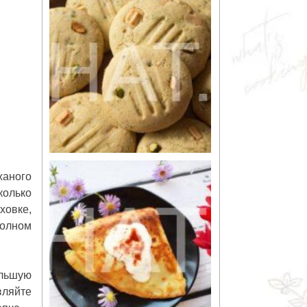
жаного
колько
ховке,
полном
ольшую
вляйте