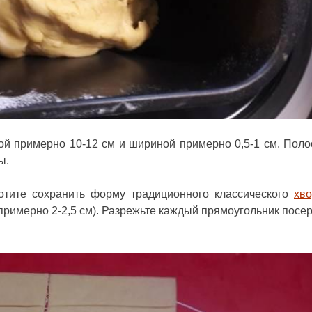
ой примерно 10-12 см и шириной примерно 0,5-1 см. Поло
ы.
отите сохранить форму традиционного классического
хво
(примерно 2-2,5 см). Разрежьте каждый прямоугольник посе