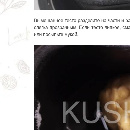
Вымешанное тесто разделите на части и ра
слегка прозрачным. Если тесто липкое, см
или посыпьте мукой.