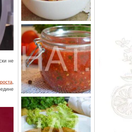
ски не
роста
,
редине