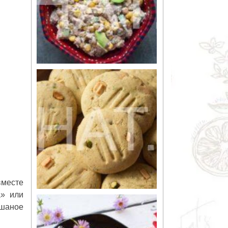
вместе
а» или
ешаное