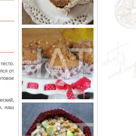
тесто.
лся от
отовое
еский,
о, наш