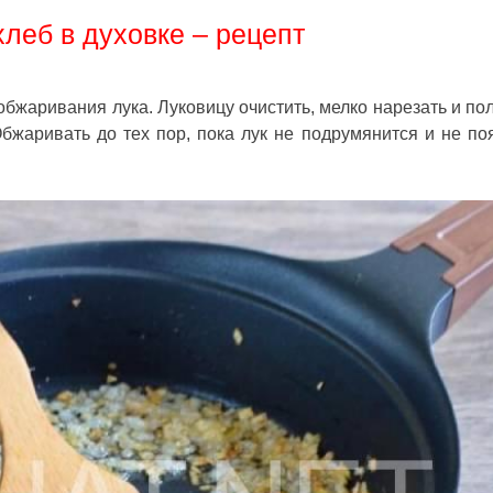
леб в духовке – рецепт
обжаривания лука. Луковицу очистить, мелко нарезать и по
жаривать до тех пор, пока лук не подрумянится и не по