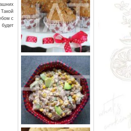
машних
 Такой
ебом с
 будет