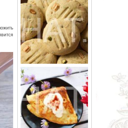
ложить
явится