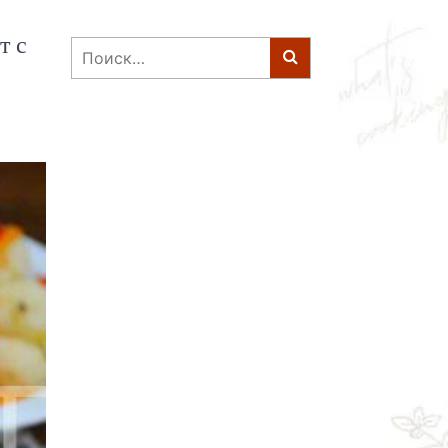
т с
Найти: