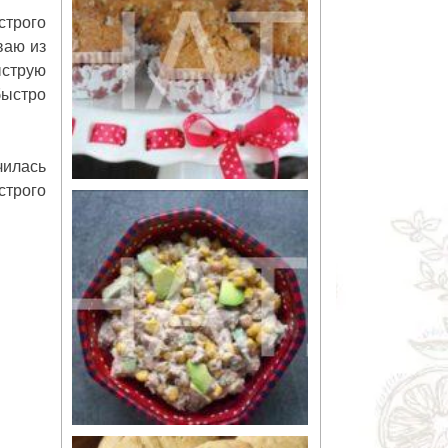
строго
ваю из
ыструю
быстро
чилась
строго