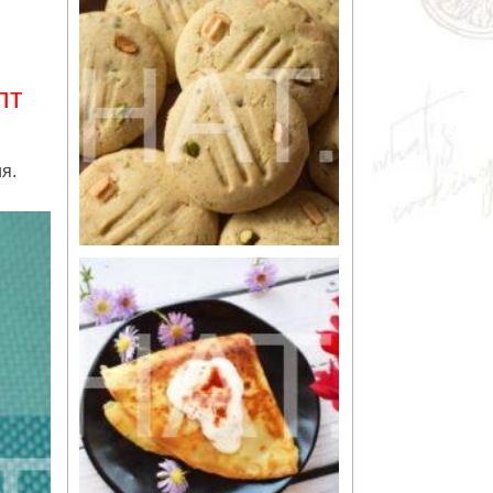
пт
я.