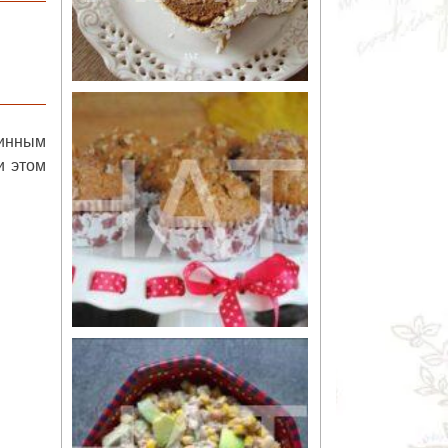
инным
и этом