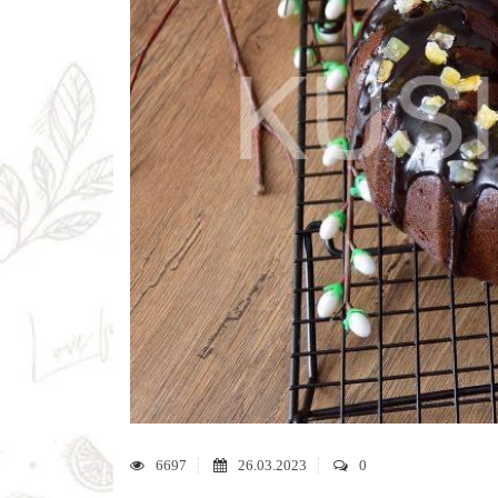
6697
26.03.2023
0