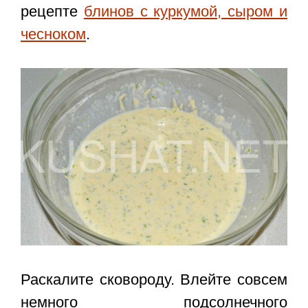
рецепте
блинов с куркумой, сыром и
чесноком
.
Раскалите сковороду. Влейте совсем
немного подсолнечного