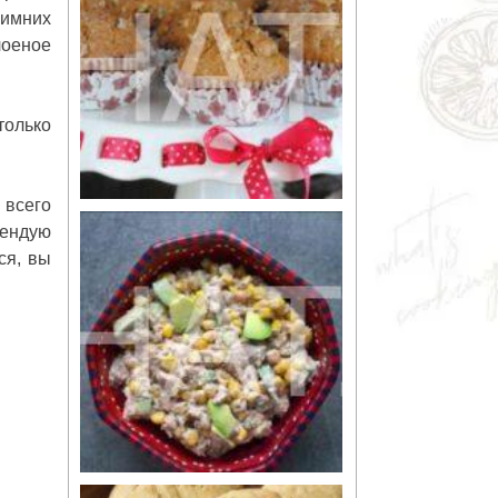
зимних
лоеное
только
 всего
мендую
ся, вы