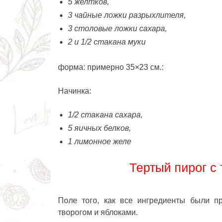
5 желтков,
3 чайные ложки разрыхлителя,
3 столовые ложки сахара,
2 и 1/2 стакана муки
форма: примерно 35×23 см.:
Начинка:
1/2 стакана сахара,
5 яичных белков,
1 лимонное желе
Тертый пирог с
Поле того, как все ингредиенты были п
творогом и яблоками.