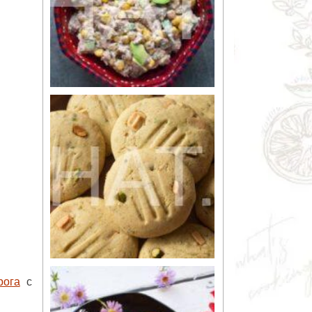
рога
с