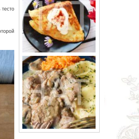
 тесто
оторой