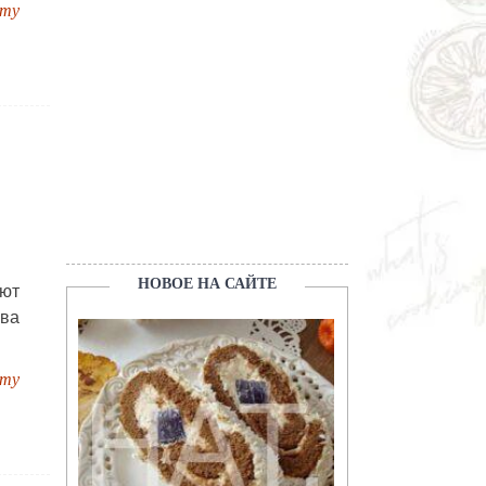
пту
НОВОЕ НА САЙТЕ
ают
два
пту