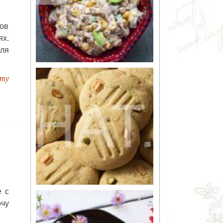
ов
х.
ля
пту
е с
чу