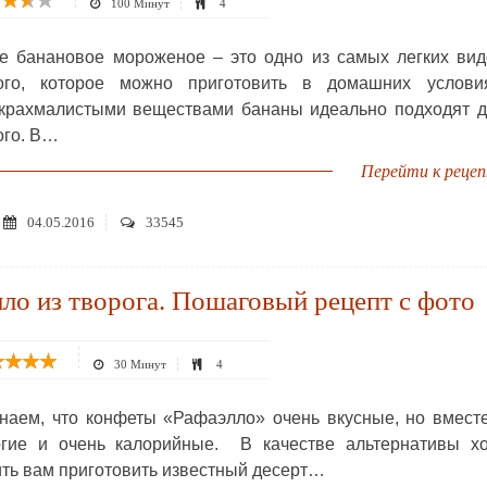
100 Минут
4
 банановое мороженое – это одно из самых легких вид
ого, которое можно приготовить в домашних условия
крахмалистыми веществами бананы идеально подходят д
го. В…
Перейти к реце
04.05.2016
33545
ло из творога. Пошаговый рецепт с фото
30 Минут
4
наем, что конфеты «Рафаэлло» очень вкусные, но вмест
гие и очень калорийные. В качестве альтернативы хо
ть вам приготовить известный десерт…