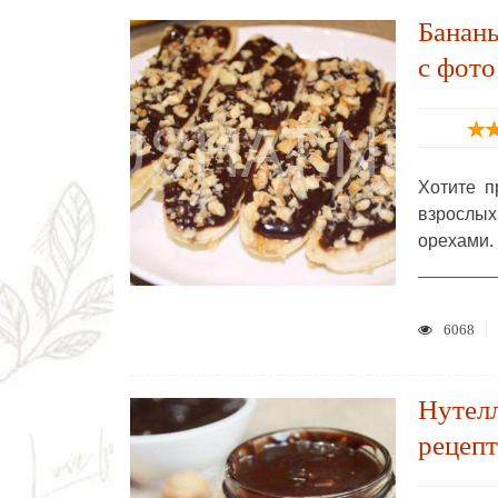
Бананы
с фото
Хотите п
взрослых
орехами.
6068
Нутел
рецепт