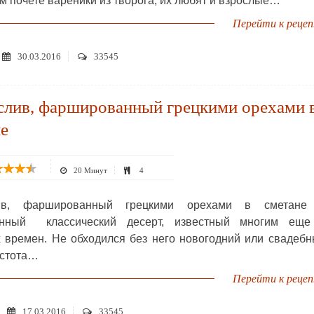
м почете вареники из творога, их любят и взрослые…
Перейти к реце
30.03.2016
33545
слив, фаршированный грецкими орехами 
е
20 Минут
4
ив, фаршированный грецкими орехами в сметане
онный классический десерт, известный многим еще
х времен. Не обходился без него новогодний или свадеб
остота…
Перейти к реце
17.03.2016
33545