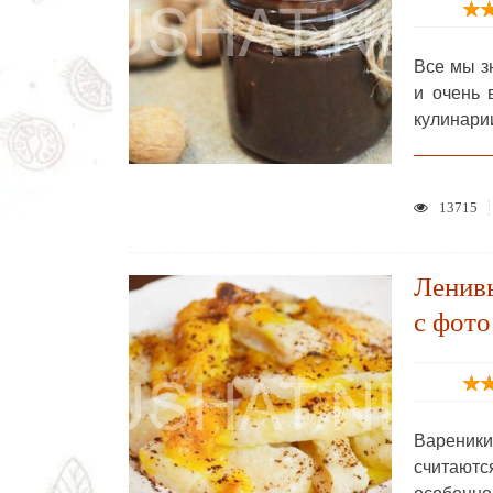
Все мы з
и очень 
кулинари
13715
Ленивы
с фото
Вареники
считают