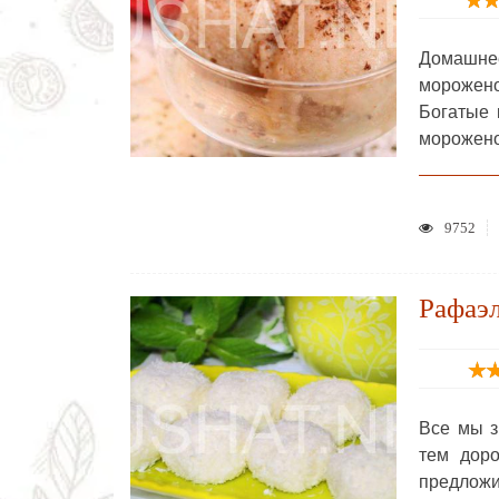
Домашнее
морожен
Богатые 
морожено
9752
Рафаэл
Все мы з
тем доро
предложи