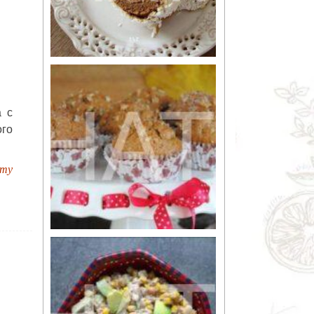
а с
ого
пту