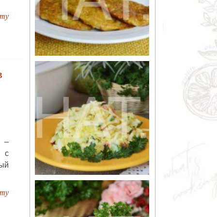
пту
в
 –
 с
ный
пту