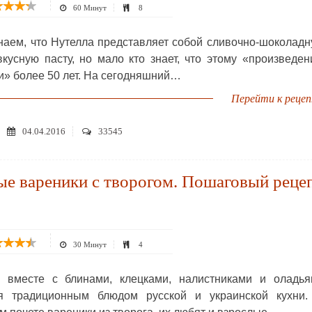
60 Минут
8
наем, что Нутелла представляет собой сливочно-шоколад
вкусную пасту, но мало кто знает, что этому «произведе
и» более 50 лет. На сегодняшний…
Перейти к реце
04.04.2016
33545
е вареники с творогом. Пошаговый реце
30 Минут
4
 вместе с блинами, клецками, налистниками и оладья
ся традиционным блюдом русской и украинской кухни.