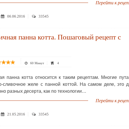
Перейти к реце
06.06.2016
33545
чная панна котта. Пошаговый рецепт с
60 Минут
4
ая панна котта относится к таким рецептам. Многие пут
о-сливочное желе с панной коттой. На самом деле, это 
но разных десерта, как по технологии…
Перейти к реце
21.05.2016
33545