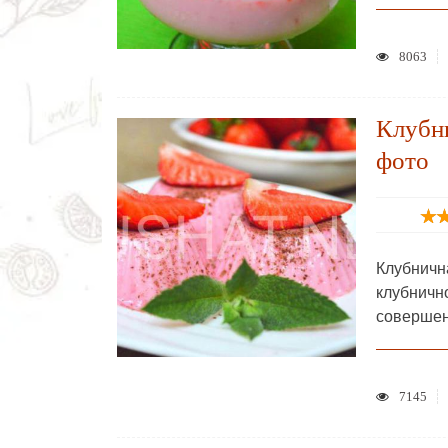
8063
Клубни
фото
Клубничн
клубничн
совершен
7145