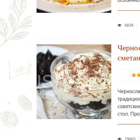
особенно
6839
Черно
сметан
Черносл
традици
советски
стол. Пр
29065