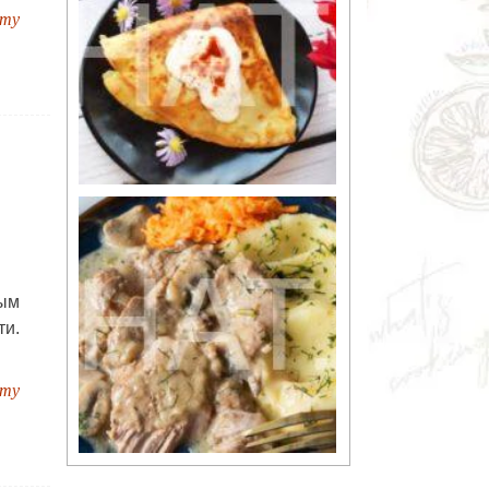
пту
ным
ти.
пту