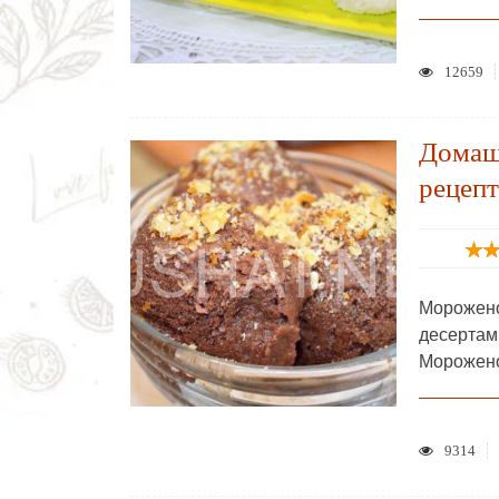
12659
Домаш
рецепт
Морожено
десертам
Морожено
9314