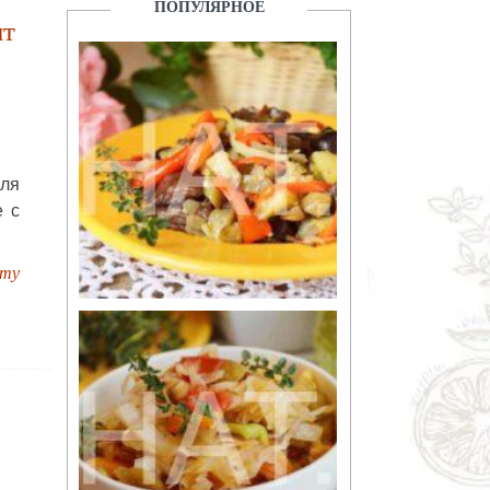
ПОПУЛЯРНОЕ
пт
для
е с
пту