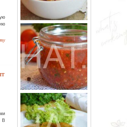
ную
нию
пту
пт
ми
 В