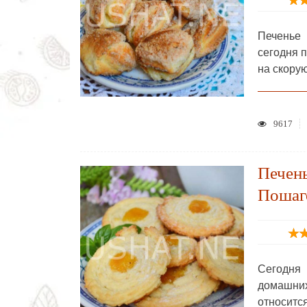
Печенье
сегодня 
на скору
9617
Печень
Пошаг
Сегодня 
домашних
относитс