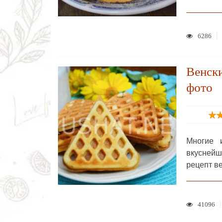
6286
Венски
фото
Многие 
вкуснейш
рецепт в
41096