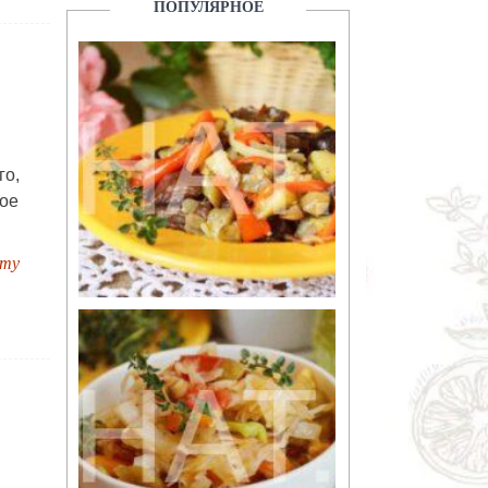
ПОПУЛЯРНОЕ
го,
кое
пту