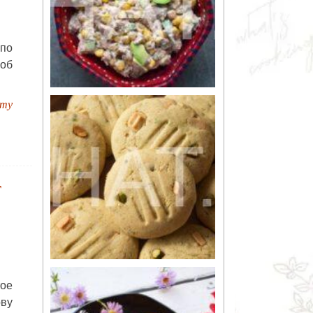
по
об
пту
т
тое
ову