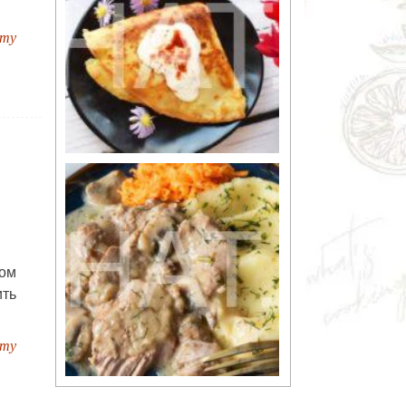
пту
ом
ть
пту