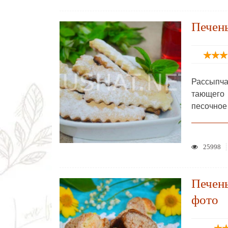
Печень
Рассыпча
тающего 
песочное
25998
Печен
фото