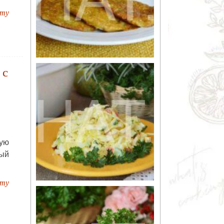
пту
 с
ую
ый
пту