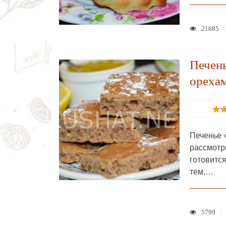
21685
Печен
орехам
Печенье 
рассмот
готовитс
тем,…
5799