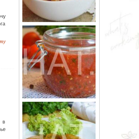
чу
ога
пту
 в
бье