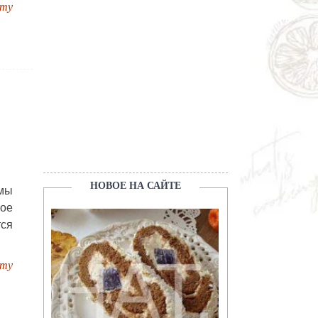
пту
НОВОЕ НА САЙТЕ
 мы
ое
тся
пту