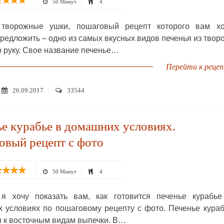
50 Минут
4
 творожные ушки, пошаговый рецепт которого вам хо
предложить – одно из самых вкусных видов печенья из твор
ю руку. Свое название печенье…
Перейти к реце
26.09.2017
33544
е курабье в домашних условиях.
овый рецепт с фото
50 Минут
4
я хочу показать вам, как готовится печенье курабье
 условиях по пошаговому рецепту с фото. Печенье кура
я к восточным видам выпечки. В…