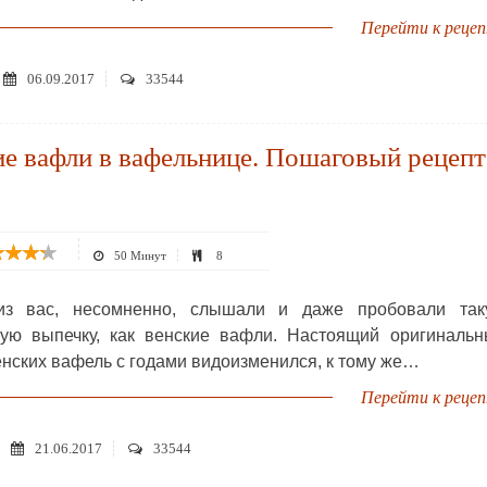
Перейти к реце
06.09.2017
33544
е вафли в вафельнице. Пошаговый рецепт
50 Минут
8
из вас, несомненно, слышали и даже пробовали так
ую выпечку, как венские вафли. Настоящий оригинальн
енских вафель с годами видоизменился, к тому же…
Перейти к реце
21.06.2017
33544