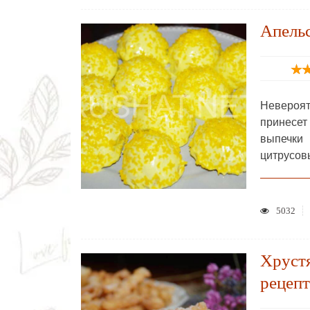
Апельс
Невероят
принесет
выпечки
цитрусо
5032
Хрустя
рецепт