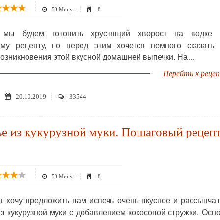
50 Минут
8
 мы будем готовить хрустящий хворост на водке 
му рецепту, но перед этим хочется немного сказать 
возникновения этой вкусной домашней выпечки. На…
Перейти к реце
20.10.2019
33544
е из кукурузной муки. Пошаговый рецеп
50 Минут
8
я хочу предложить вам испечь очень вкусное и рассыпча
из кукурузной муки с добавлением кокосовой стружки. Осн