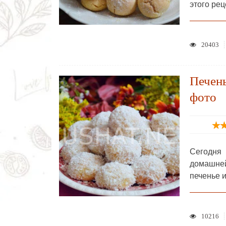
этого рец
20403
Печень
фото
Сегодня
домашней
печенье 
10216