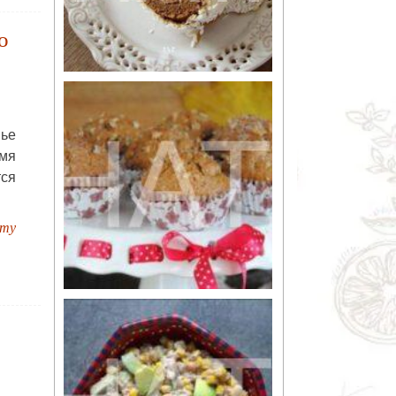
о
ье
емя
ся
пту