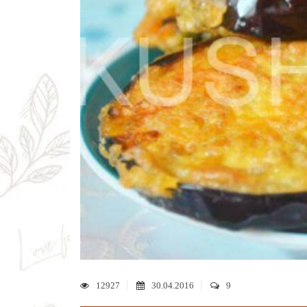
12927
30.04.2016
9