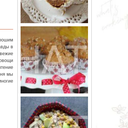
орошим
авды в
свежие
овощи
чтение
дня мы
многие