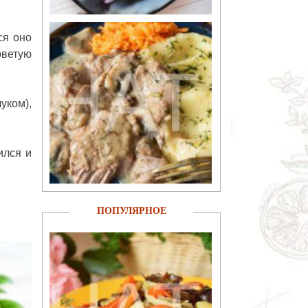
ся оно
оветую
уком),
ился и
ПОПУЛЯРНОЕ