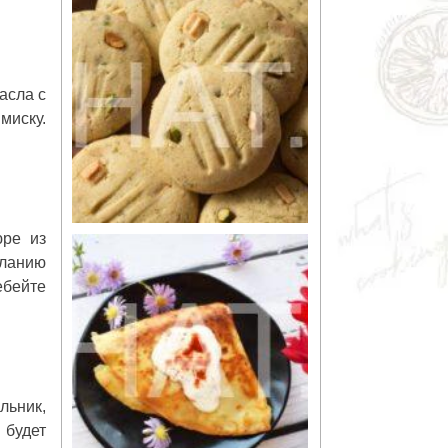
асла с
миску.
юре из
еланию
ебейте
льник,
 будет