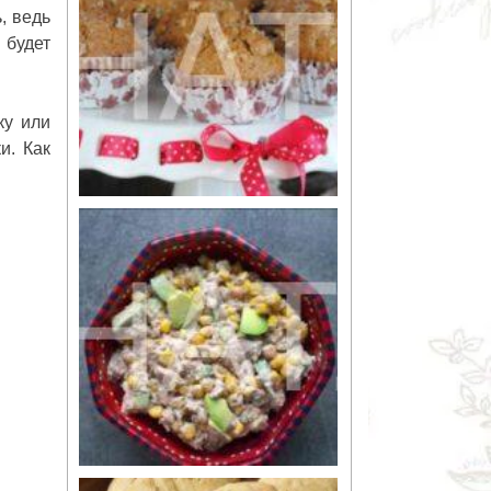
, ведь
 будет
ку или
и. Как