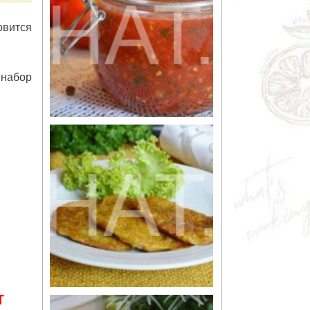
овится
 набор
т