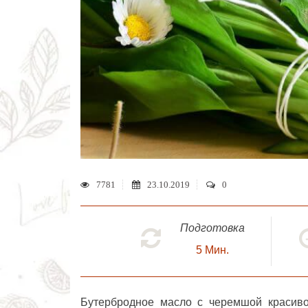
7781
23.10.2019
0
Подготовка
5
Мин.
Бутербродное масло с черемшой
красиво