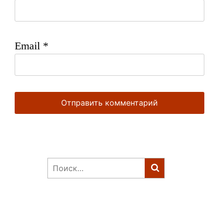
Email
*
Найти: