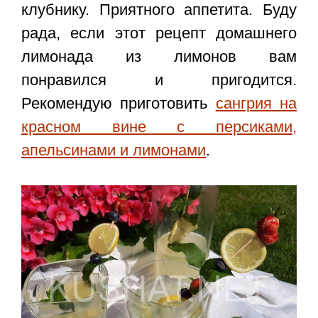
клубнику. Приятного аппетита. Буду
рада, если этот
рецепт домашнего
лимонада из лимонов
вам
понравился и пригодится.
Рекомендую приготовить
сангрия на
красном вине с персиками,
апельсинами и лимонами
.