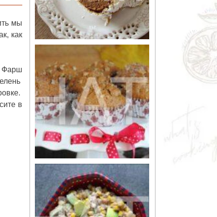
ить мы
к, как
. Фарш
зелень
ровке.
сите в