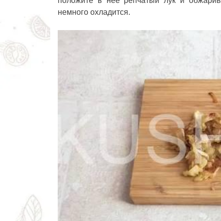
положите в неё репчатый лук и обжарива
немного охладится.