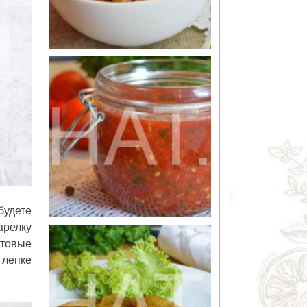
будете
арелку
отовые
 лепке