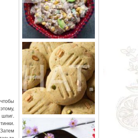
 чтобы
этому,
й шпиг
.
тинки.
 Затем