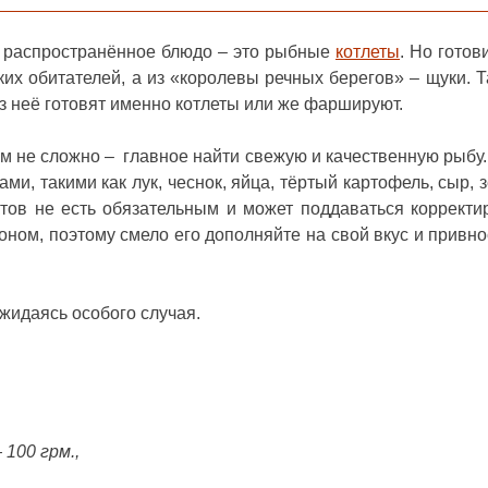
о распространённое блюдо – это рыбные
котлеты
. Но готов
их обитателей, а из «королевы речных берегов» – щуки. Та
з неё готовят именно котлеты или же фаршируют.
м не сложно – главное найти свежую и качественную рыбу
и, такими как лук, чеснок, яйца, тёртый картофель, сыр, 
ктов не есть обязательным и может поддаваться корректи
оном, поэтому смело его дополняйте на свой вкус и привно
ожидаясь особого случая.
 100 грм.,