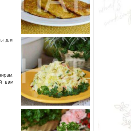
ры для
нирам.
ой вам