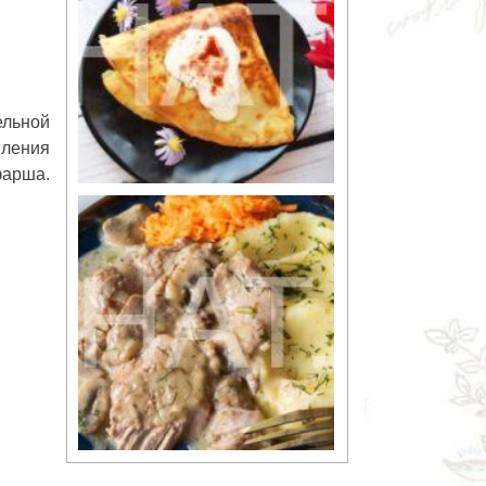
ельной
вления
фарша.