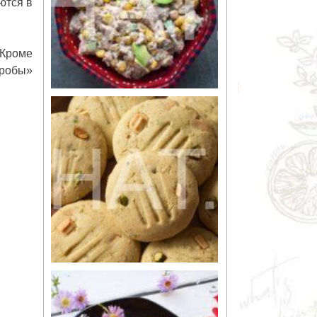
ются в
 Кроме
гробы»