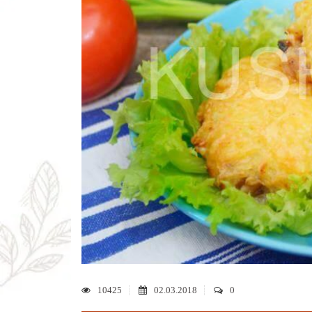
10425
02.03.2018
0