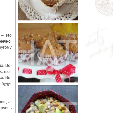
 – это
ечно,
ругому
а. Во-
каться
и. Во-
 будут
омощью
 очень