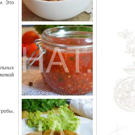
и. Это
альных
мелкой
гробы,