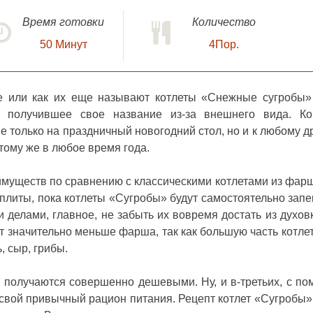
Время готовки
Количество
50
Минут
4Пор.
ке или как их еще называют котлеты «Снежные сугробы»
получившее свое название из-за внешнего вида. Кон
е только на праздничный новогодний стол, но и к любому д
 тому же в любое время года.
еимуществ по сравнению с классическими котлетами из фарш
 плиты, пока котлеты «Сугробы» будут самостоятельно запе
 делами, главное, не забыть их вовремя достать из духовк
ет значительно меньше фарша, так как большую часть котлет
, сыр, грибы.
ти получаются совершенно дешевыми. Ну, и в-третьих, с п
 свой привычный рацион питания. Рецепт котлет «Сугробы»