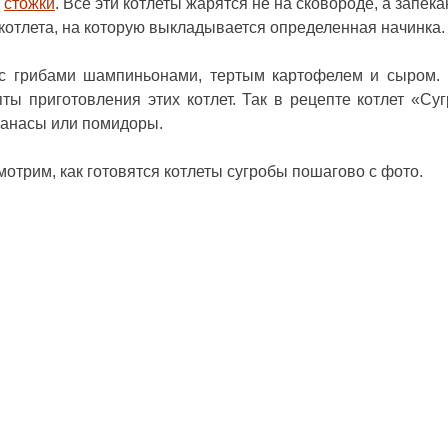
и
стожки
. Все эти котлеты жарятся не на сковороде, а запека
я котлета, на которую выкладывается определенная начинка.
 с грибами шампиньонами, тертым картофелем и сыром.
ты приготовления этих котлет. Так в рецепте котлет «Су
нанасы или помидоры.
мотрим, как готовятся
котлеты сугробы пошагово с фото
.