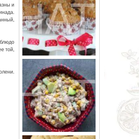
азны и
инада.
анный,
 блюдо
е той,
олени.