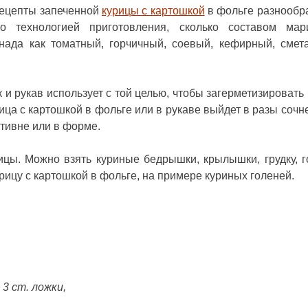
 Рецепты запеченной
курицы с картошкой
в фольге разнообр
 технологией приготовления, сколько составом мар
ада как томатный, горчичный, соевый, кефирный, смет
к и рукав использует с той целью, чтобы загерметизировать
ица с картошкой в фольге или в рукаве выйдет в разы сочне
отивне или в форме.
ицы. Можно взять куриные бедрышки, крылышки, грудку, г
рицу с картошкой в фольге, на примере куриных голеней.
3 ст. ложки,