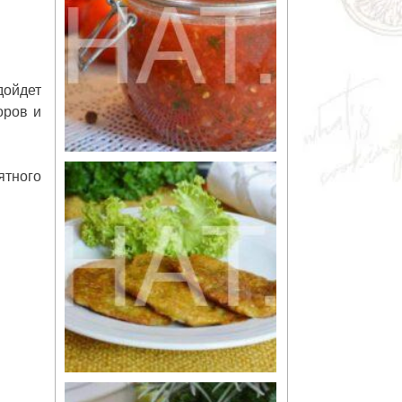
дойдет
оров и
ятного