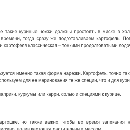
е такие куриные ножки должны простоять в миске в хо
т времени, тогда сразу же подготавливаем картофель. П
ки картофеля классическая – тонкими продолговатыми лодо
ьзуется именно такая форма нарезки. Картофель, точно так
спользуем для ее маринования те же специи, что и для кур
прики, куркумы или карри, солью и специями к курице.
ртошке, но также важно, чтобы во время запекания 
 можно, полив картошку, растительным маслом.