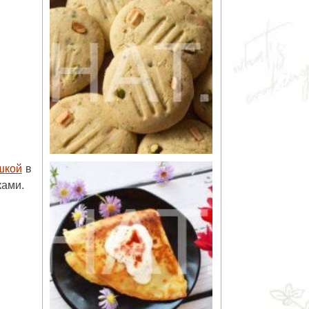
шкой
в
ками.