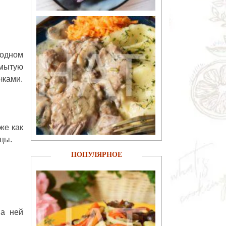
лодном
омытую
чками.
же как
ицы.
ПОПУЛЯРНОЕ
на ней