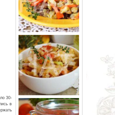
ло 30-
лись в
ержать