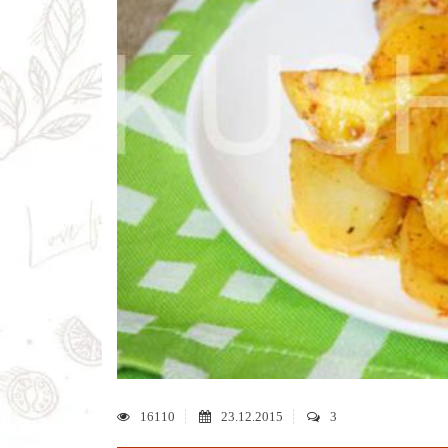
16110
23.12.2015
3