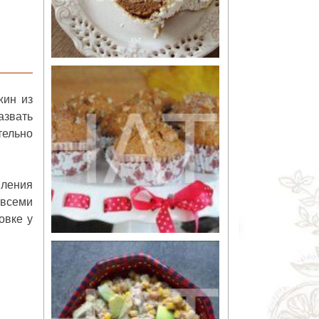
жин из
азвать
тельно
вления
 всеми
овке у