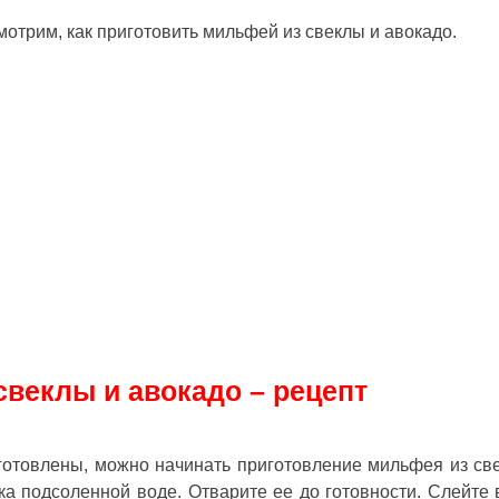
мотрим, как приготовить мильфей из свеклы и авокадо.
веклы и авокадо – рецепт
дготовлены, можно начинать приготовление мильфея из св
гка подсоленной воде. Отварите ее до готовности. Слейте 