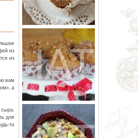
ольшое
фей из
тся из
аю вам
ом», а
 сыра.
ть для
удь-то