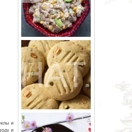
еклы и
воду и