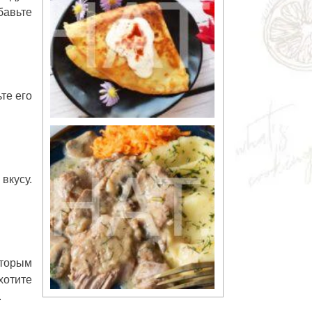
бавьте
те его
вкусу.
вторым
хотите
.