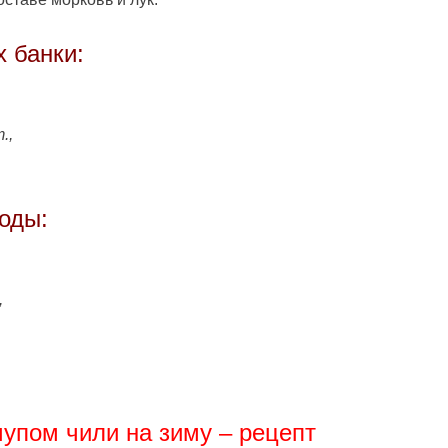
 банки:
.,
оды:
,
чупом чили на зиму – рецепт