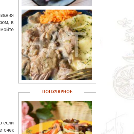
ования
ром, в
омойте
ПОПУЛЯРНОЕ
но если
еточек