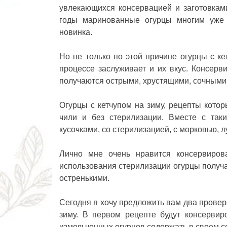
увлекающихся консервацией и заготовками
годы маринованные огурцы многим уже п
новинка.
Но не только по этой причине огурцы с к
процессе заслуживает и их вкус. Консерв
получаются острыми, хрустящими, сочными 
Огурцы с кетчупом на зиму, рецепты
которы
чили и без стерилизации. Вместе с та
кусочками, со стерилизацией, с морковью, л
Лично мне очень нравится консервиров
использования стерилизации огурцы получа
остренькими.
Сегодня я хочу предложить вам два прове
зиму. В первом рецепте будут консервир
измельченных огурцов содержать в своем со