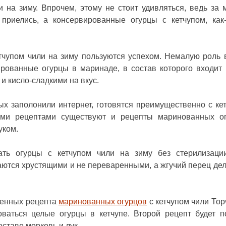
 на зиму. Впрочем, этому не стоит удивляться, ведь за 
риелись, а консервированные огурцы с кетчупом, как-
етчупом чили на зиму пользуются успехом. Немалую роль 
ированные огурцы в маринаде, в состав которого входит 
и кисло-сладкими на вкус.
х заполонили интернет, готовятся преимущественно с ке
кими рецептами существуют и рецепты маринованных о
уком.
ать огурцы с кетчупом чили на зиму без стерилизаци
ются хрустящими и не переваренными, а жгучий перец дел
ренных рецепта
маринованных огурцов
с кетчупом чили Тор
оваться целые огурцы в кетчупе. Второй рецепт будет 
ставе морковь и лук.