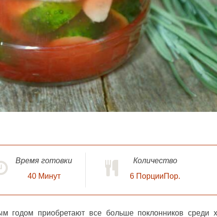
Время готовки
Количество
40
Минут
6 ПорцииПор.
м годом приобретают все больше поклонников среди х