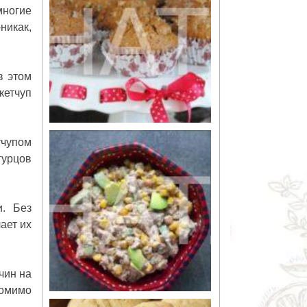
многие
никак,
в этом
кетчуп
тчупом
гурцов
и. Без
ает их
чин на
помимо