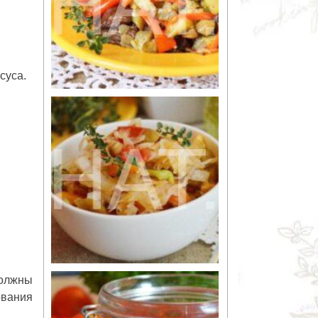
суса.
должны
ования