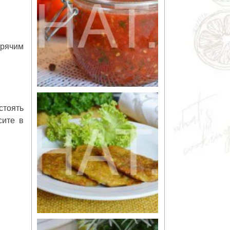
орячим
стоять
сите в