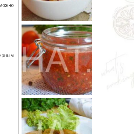
 можно
фирным