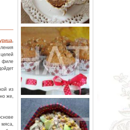
урица
,
вления
 целей
о филе
дойдет
кой из
но же,
основе
 мяса,