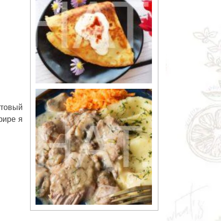
отовый
фире я