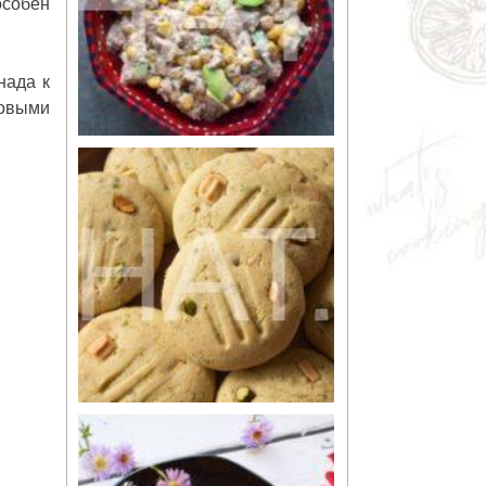
особен
нада к
совыми