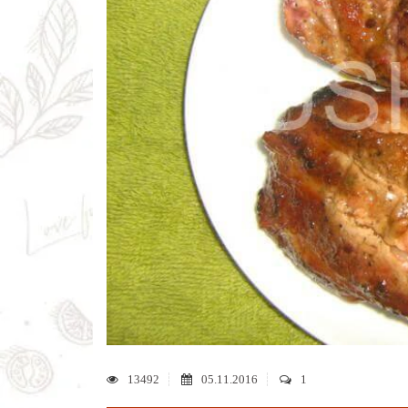
13492
05.11.2016
1