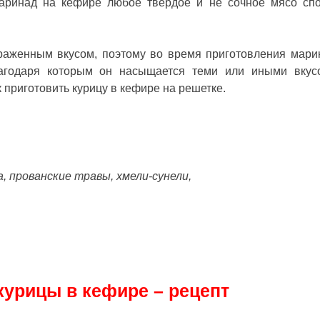
маринад на кефире любое твердое и не сочное мясо сп
ыраженным вкусом, поэтому во время приготовления мари
лагодаря которым он насыщается теми или иными вку
к приготовить курицу в кефире на решетке
.
, прованские травы, хмели-сунели,
урицы в кефире – рецепт