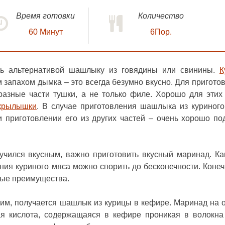
Время готовки
Количество
60
Минут
6Пор.
ь альтернативой шашлыку из говядины или свинины.
К
м запахом дымка – это всегда безумно вкусно. Для пригото
азные части тушки, а не только филе. Хорошо для этих
крылышки
. В случае приготовления шашлыка из куриног
 приготовлении его из других частей – очень хорошо по
чился вкусным, важно приготовить вкусный маринад. Ка
ия куриного мяса можно спорить до бесконечности. Конеч
овые преимущества.
ким, получается шашлык из курицы в кефире. Маринад на 
ая кислота, содержащаяся в кефире проникая в волокна