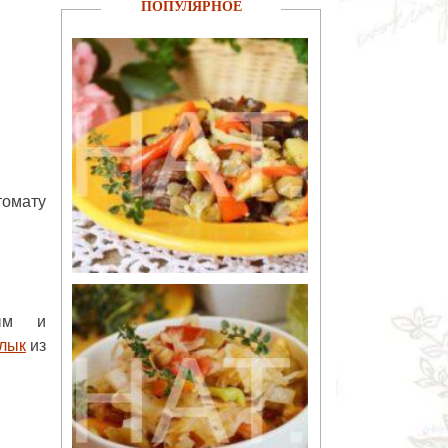
ПОПУЛЯРНОЕ
томату
ным и
лык
из