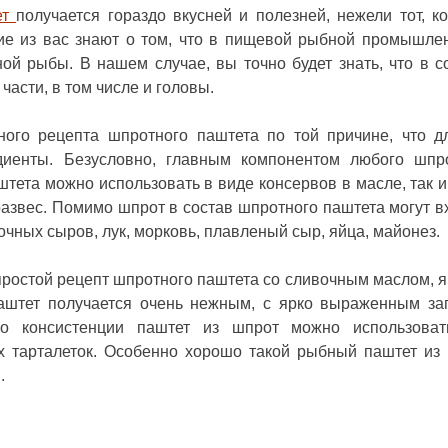
ет
получается гораздо вкусней и полезней, нежели тот, к
гие из вас знают о том, что в пищевой рыбной промышле
ой рыбы. В нашем случае, вы точно будет знать, что в с
части, в том числе и головы.
ого рецепта шпротного паштета по той причине, что д
диенты. Безусловно, главным компонентом любого шпр
штета можно использовать в виде консервов в масле, так и
азвес. Помимо шпрот в состав шпротного паштета могут в
очных сыров, лук, морковь, плавленый сыр, яйца, майонез.
простой
рецепт шпротного паштета
со сливочным маслом, 
аштет получается очень нежным, с ярко выраженным за
о консистенции паштет из шпрот можно использоват
х тарталеток. Особенно хорошо такой рыбный паштет из
.