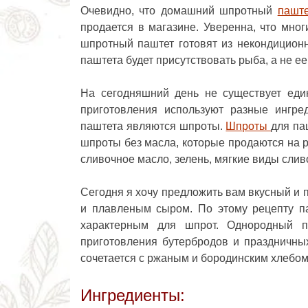
Очевидно, что домашний шпротный
пашт
продается в магазине. Уверенна, что мно
шпротный паштет готовят из некондиционн
паштета будет присутствовать рыба, а не ее 
На сегодняшний день не существует един
приготовления используют разные ингре
паштета являются шпроты.
Шпроты
для па
шпроты без масла, которые продаются на р
сливочное масло, зелень, мягкие виды слив
Сегодня я хочу предложить вам вкусный и 
и плавленым сыром. По этому рецепту п
характерным для шпрот. Однородный п
приготовления бутербродов и праздничны
сочетается с ржаным и бородинским хлебом
Ингредиенты: