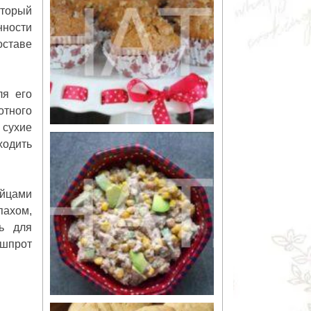
оторый
нности
оставе
ля его
отного
 сухие
ходить
яйцами
пахом,
ь для
 шпрот