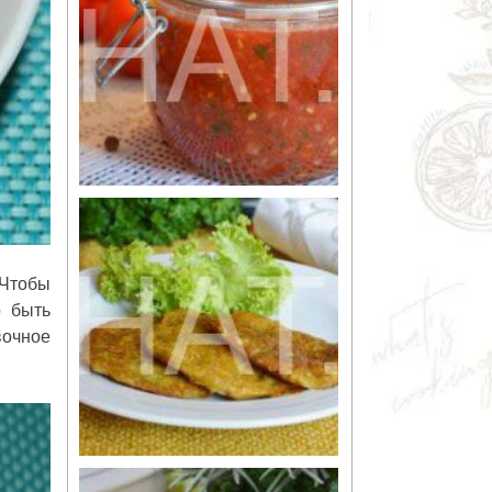
 Чтобы
о быть
вочное