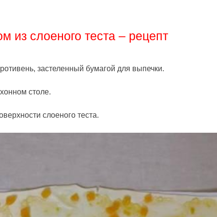
м из слоеного теста – рецепт
противень, застеленный бумагой для выпечки.
ухонном столе.
оверхности слоеного теста.