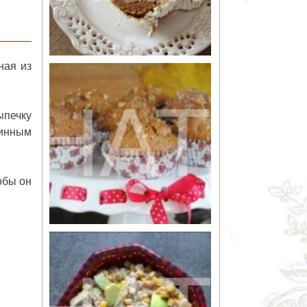
ная из
ыпечку
зинным
обы он