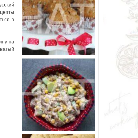
усский
ецепты
ться в
ину на
оватый