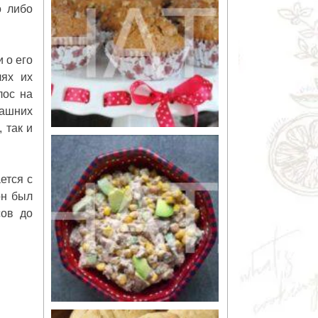
о либо
 о его
лях их
лос на
ашних
 так и
ется с
он был
сов до