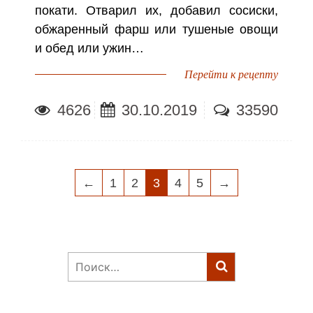
покати. Отварил их, добавил сосиски,
обжаренный фарш или тушеные овощи
и обед или ужин…
Перейти к рецепту
4626
30.10.2019
33590
НАВИГАЦИЯ
←
1
2
3
4
5
→
ПО
ЗАПИСЯМ
Найти: