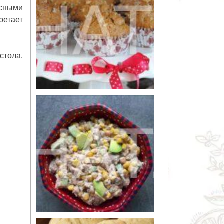
усными
ретает
стола.