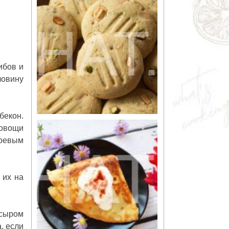
ибов и
ловину
бекон.
 овощи
соевым
 их на
 сыром
, если