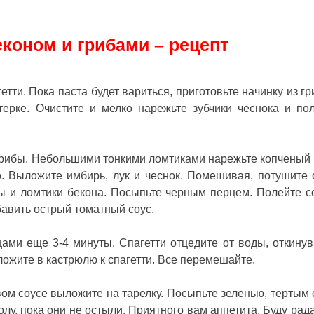
економ и грибами – рецепт
тти. Пока паста будет вариться, приготовьте начинку из гр
терке. Очистите и мелко нарежьте зубчики чеснока и по
грибы. Небольшими тонкими ломтиками нарежьте копченый 
о. Выложите имбирь, лук и чеснок. Помешивая, потушите
бы и ломтики бекона. Посыпьте черным перцем. Полейте 
авить острый томатный соус.
ми еще 3-4 минуты. Спагетти отцедите от воды, откинув
ложите в кастрюлю к спагетти. Все перемешайте.
ом соусе выложите на тарелку. Посыпьте зеленью, тертым
лу, пока они не остыли. Приятного вам аппетита. Буду рада