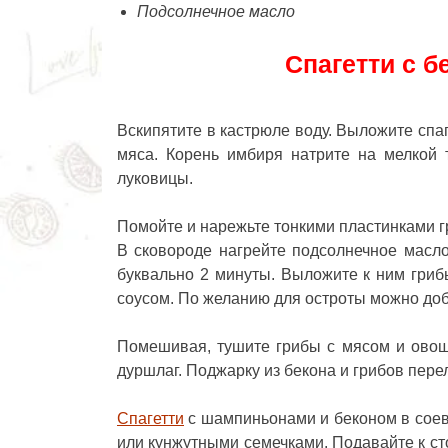
Подсолнечное масло
Спагетти с б
Вскипятите в кастрюле воду. Выложите спаге
мяса. Корень имбиря натрите на мелкой 
луковицы.
Помойте и нарежьте тонкими пластинками 
В сковороде нагрейте подсолнечное масл
буквально 2 минуты. Выложите к ним гри
соусом. По желанию для остроты можно доб
Помешивая, тушите грибы с мясом и овоща
дуршлаг. Поджарку из бекона и грибов пере
Спагетти
с шампиньонами и беконом в соев
или кунжутными семечками. Подавайте к сто