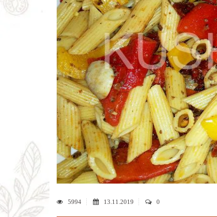
5994
13.11.2019
0