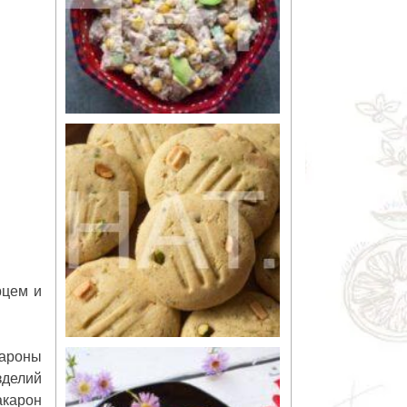
цем и
кароны
зделий
карон