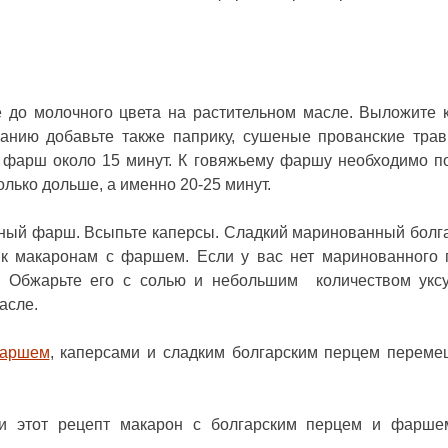
е до молочного цвета на растительном масле. Выложите 
анию добавьте также паприку, сушеные прованские тра
й фарш около 15 минут. К говяжьему фаршу необходимо п
олько дольше, а именно 20-25 минут.
еный фарш. Всыпьте каперсы. Сладкий маринованный болг
 к макаронам с фаршем. Если у вас нет маринованного 
. Обжарьте его с солью и небольшим количеством укс
асле.
фаршем
, каперсами и сладким болгарским перцем переме
ли этот
рецепт макарон с болгарским перцем и фарше