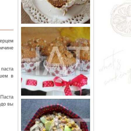
перцем
ричине
 паста
шем в
 Паста
юдо вы