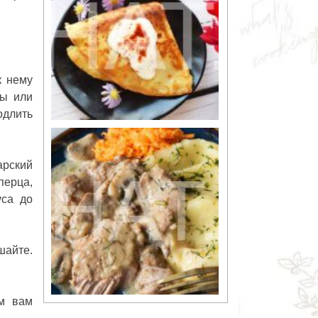
к нему
вы или
одлить
арский
перца,
уса до
шайте.
м
вам