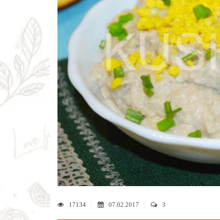
17134
07.02.2017
3