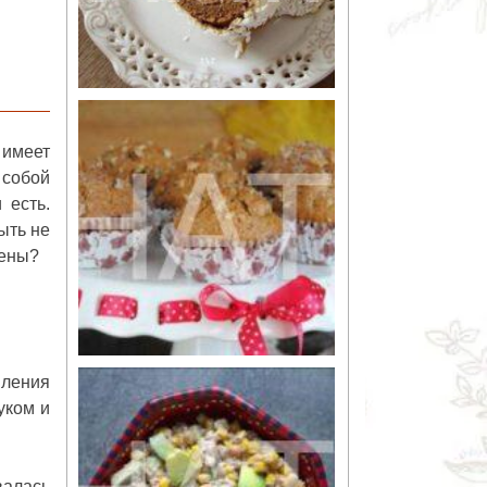
 имеет
 собой
 есть.
ыть не
лены?
вления
уком и
валась