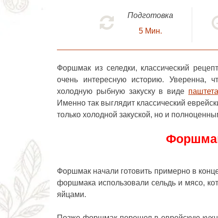
Подготовка
5
Мин.
Форшмак из селедки, классический реце
очень интересную историю. Уверенна, 
холодную рыбную закуску в виде
паштет
Именно так выглядит классический еврейск
только холодной закуской, но и полноценн
Форшмак
Форшмак начали готовить примерно в конце
форшмака использовали сельдь и мясо, кот
яйцами.
Позже форшмак перешел в еврейскую кухн