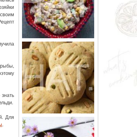
озяйки
 своим
Рецепт
лучила
 рыбы,
оэтому
 знать
ельди.
й. Для
ы
.