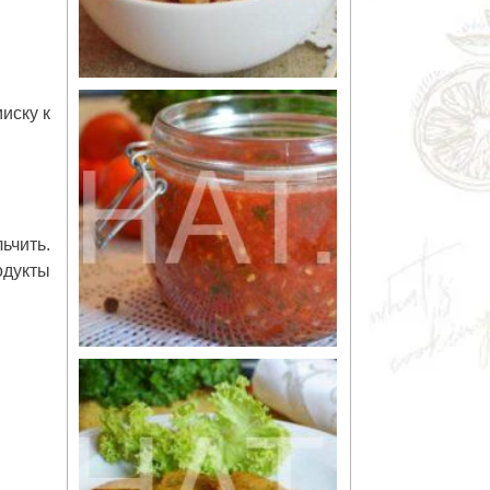
иску к
ьчить.
одукты