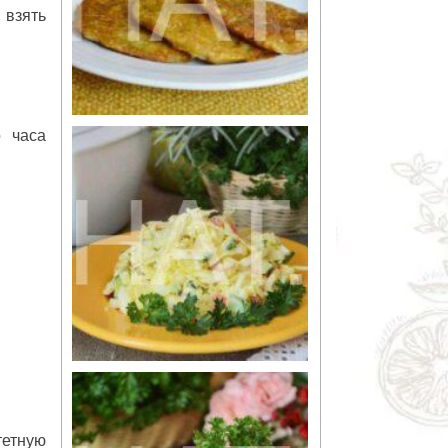
 взять
 часа
тетную