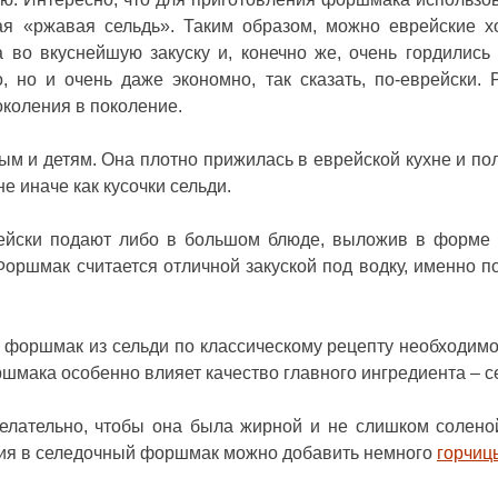
ая «ржавая сельдь». Таким образом, можно еврейские х
 во вкуснейшую закуску и, конечно же, очень гордились
, но и очень даже экономно, так сказать, по-еврейски.
околения в поколение.
лым и детям. Она плотно прижилась в еврейской кухне и по
не иначе как кусочки сельди.
ейски подают либо в большом блюде, выложив в форме
оршмак считается отличной закуской под водку, именно п
 форшмак из сельди по классическому рецепту необходимо
ршмака особенно влияет качество главного ингредиента – с
желательно, чтобы она была жирной и не слишком солено
ения в селедочный форшмак можно добавить немного
горчиц