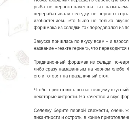
рыба не первого качества, так называем
перерабатывали селедку не первого сорта
изобретением. Это было не только вкусно
форшмака из селедки
так передавался из п
Закуска пришлась по вкусу всем – и взрос
название «геакте геринг», что переводится 
Традиционный форшмак из сельди по-евр
либо сразу намазанным на черном хлебе. Ф
его и готовят на праздничный стол.
Чтобы приготовить по-настоящему вкусный
некоторые хитрости. На качество и вкус фо
Селедку берите первой свежести, очень 
пикантности и остроты в конце приготовл