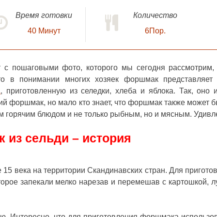
Время готовки
Количество
40
Минут
6Пор.
пт с пошаговыми фото
, которого мы сегодня рассмотрим,
что в понимании многих хозяек форшмак представляет
а
, приготовленную из селедки, хлеба и яблока. Так, оно и
ий форшмак, но мало кто знает, что форшмак также может б
ым горячим блюдом и не только рыбным, но и мясным. Удив
 из сельди – история
 15 века на территории Скандинавских стран. Для пригото
орое запекали мелко нарезав и перемешав с картошкой, л
ю. Интересно, что для приготовления форшмака использо