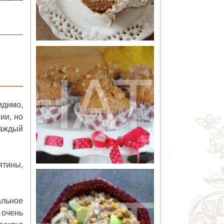
идимо,
ии, но
каждый
ятины,
альное
 очень