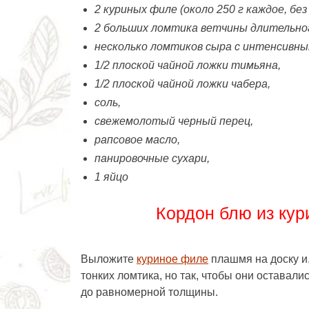
2 куриных филе (около 250 г каждое, без
2 больших ломтика ветчины длительного
несколько ломтиков сыра с интенсивны
1/2 плоской чайной ложки тимьяна,
1/2 плоской чайной ложки чабера,
соль,
свежемолотый черный перец,
рапсовое масло,
панировочные сухари,
1 яйцо
Кордон блю из кур
Выложите
куриное филе
плашмя на доску и,
тонких ломтика, но так, чтобы они оставали
до равномерной толщины.