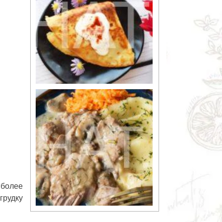
 более
грудку