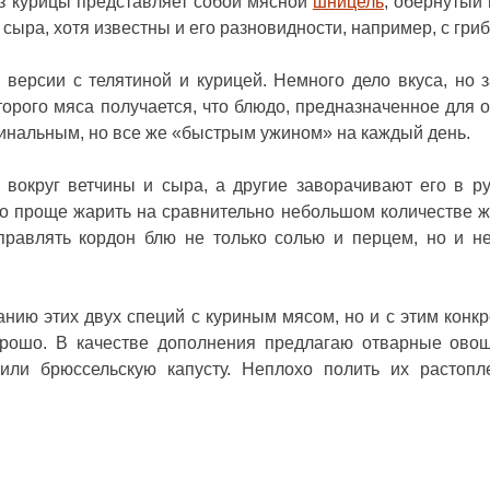
из курицы представляет собой мясной
шницель
, обернутый 
сыра, хотя известны и его разновидности, например, с гри
ерсии с телятиной и курицей. Немного дело вкуса, но з
орого мяса получается, что блюдо, предназначенное для 
игинальным, но все же «быстрым ужином» на каждый день.
вокруг ветчины и сыра, а другие заворачивают его в ру
го проще жарить на сравнительно небольшом количестве ж
правлять кордон блю не только солью и перцем, но и н
танию этих двух специй с куриным мясом, но и с этим конк
орошо. В качестве дополнения предлагаю отварные ово
 или брюссельскую капусту. Неплохо полить их растоп