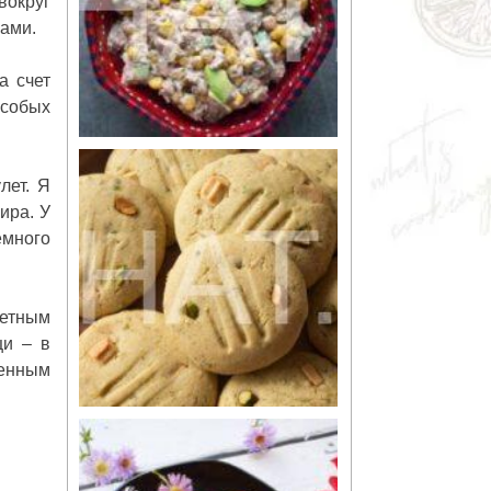
вокруг
бами.
а счет
особых
лет. Я
ира. У
емного
ретным
щи – в
ленным