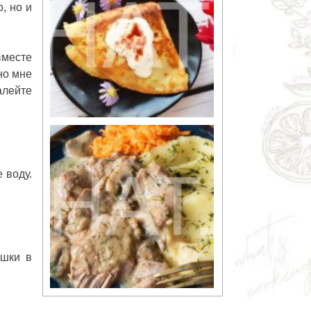
, но и
вместе
но мне
алейте
 воду.
ошки в