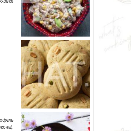
уховке
тофель
кона).