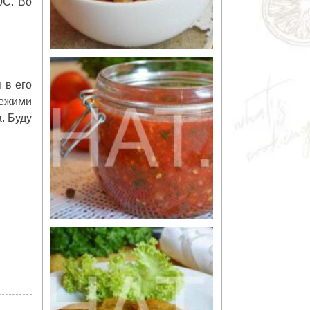
0С. Во
 в его
вежими
. Буду