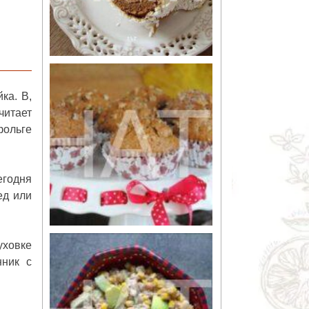
ка. В,
читает
фольге
егодня
ед или
уховке
нник с