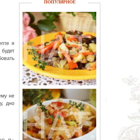
ПОПУЛЯРНОЕ
епте я
будет
бовать
ему не
у, дно