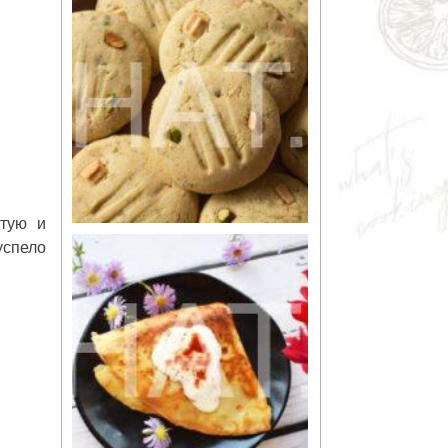
ытую и
успело