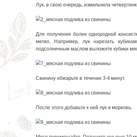
Лук, в свою очередь, измельчила четвертин
Для получения более однородной консист
мелко. Например, лук нарезать кубика
подсолнечным маслом выложите кубики мя
Свинину обжарьте в течение 3-4 минут.
После этого добавьте к ней лук и морковь.
Мясо перемешайте. Потушите его еще 10 ми