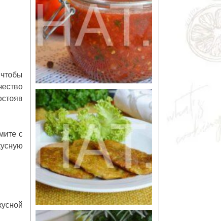
 чтобы
чество
остояв
мите с
кусную
кусной