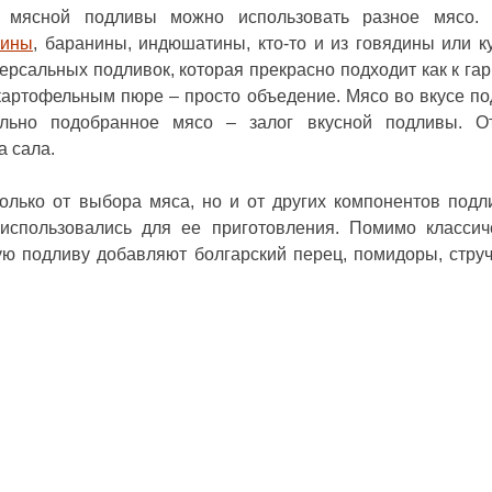
я мясной подливы можно использовать разное мясо. 
нины
, баранины, индюшатины, кто-то и из говядины или к
ерсальных подливок, которая прекрасно подходит как к га
с картофельным пюре – просто объедение. Мясо во вкусе п
льно подобранное мясо – залог вкусной подливы. О
а сала.
только от выбора мяса, но и от других компонентов подл
использовались для ее приготовления. Помимо классич
ую подливу добавляют болгарский перец, помидоры, стру