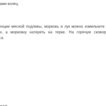
ками колец.
енции мясной подливы, морковь и лук можно измельчите
ми, а морковку натереть на терке. На горячую сково
са.
нут.