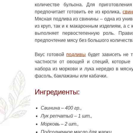
количестве бульона. Для приготовлени
предпочитает готовить ее из кролика,
сви
Мясная подлива из свинины
– одна из унив
из круп, так и к макаронным изделиям, а 
выполняет первостепенную роль. Прави
предпочтение мясу без большого количеств
Вкус готовой
подливы
будет зависеть не 
частности от овощей и специй, которые 
набора из моркови и лука нередко в мясн
фасоль, баклажаны или кабачки.
Ингредиенты:
Свинина – 400 гр.,
Лук репчатый – 1 шт.,
Морковь – 2 шт.,
Подсолнечное масло для жарки,