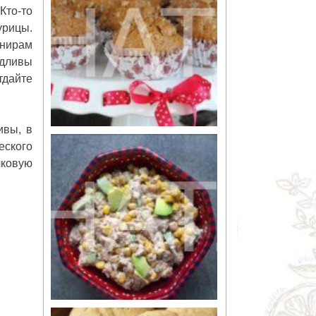
Кто-то
урицы.
рнирам
одливы
тдайте
ивы, в
еского
чковую