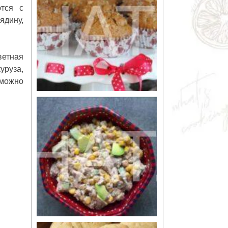
ются с
ядину,
ветная
куруза,
 можно