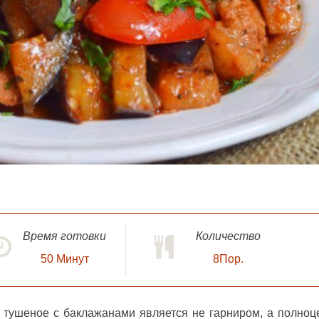
Время готовки
Количество
50
Минут
8Пор.
 тушеное с баклажанами
является не гарниром, а полно