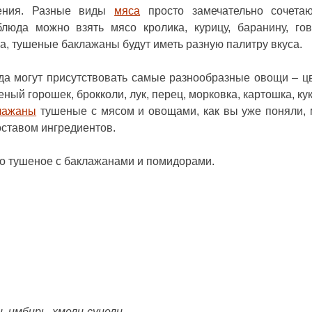
ения. Разные виды
мяса
просто замечательно сочета
люда можно взять мясо кролика, курицу, баранину, гов
а, тушеные баклажаны будут иметь разную палитру вкуса.
да могут присутствовать самые разнообразные овощи – ц
еный горошек, брокколи, лук, перец, морковка, картошка, ку
лажаны
тушеные с мясом и овощами, как вы уже поняли,
оставом ингредиентов.
о тушеное с баклажанами и помидорами.
, имбирь, хмели-сунели,