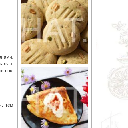
анами.
лажан.
и сок.
и, тем
.