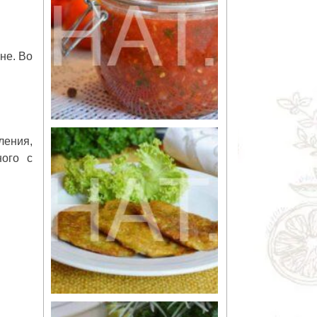
не. Во
ления,
ного с