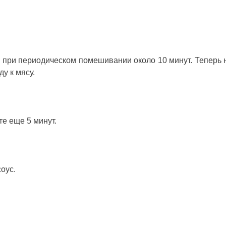
 при периодическом помешивании около 10 минут. Теперь 
у к мясу.
е еще 5 минут.
оус.