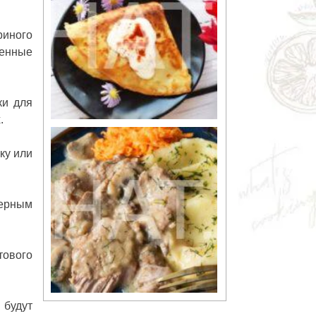
риного
женные
ки для
.
ку или
черным
тового
 будут