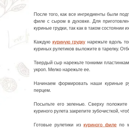
После того, как все ингредиенты были под
филе с сыром в духовке. Для приготовле
куриные грудки, так как в таком состоянии 
Каждую
куриную грудку
нарежьте вдоль то
куриных рулетиков выложите в тарелку. Отб
Твердый сыр нарежьте тонкими пластинками
укроп. Мелко нарежьте ее.
Начинаем формировать наши куриные ру
перцем.
Посыпьте его зеленью. Сверху положите 
куриного рулета закрепите зубочисткой, чт
Готовые рулетики из
куриного филе
по м