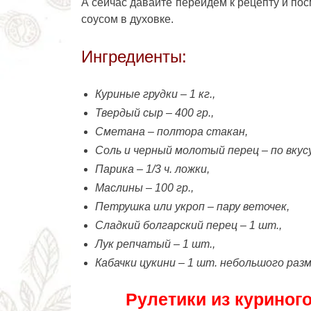
А сейчас давайте перейдем к рецепту и пос
соусом в духовке.
Ингредиенты:
Куриные грудки – 1 кг.,
Твердый сыр – 400 гр.,
Сметана – полтора стакан,
Соль и ч
ерный молотый перец – по вкус
Парика – 1/3 ч. ложки,
Маслины – 100 гр.,
Петрушка или укроп – пару веточек,
Сладкий болгарский перец – 1 шт.,
Лук репчатый – 1 шт.,
Кабачки цукини – 1 шт. небольшого раз
Рулетики из куриног