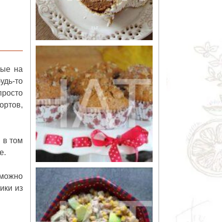
ные на
удь-то
просто
ортов,
 в том
е.
 можно
ики из