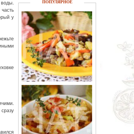
ПОПУЛЯРНОЕ
 воды.
 часть
орый у
режьте
риными
уховке
ячими.
 сразу
авился