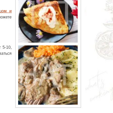
йцом и
можете
 5-10,
ваться