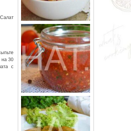
 Салат
сыпьте
 на 30
лата с