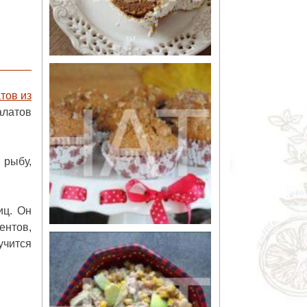
тов из
алатов
 рыбу,
иц. Он
ентов,
учится