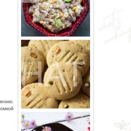
лению.
ломкой