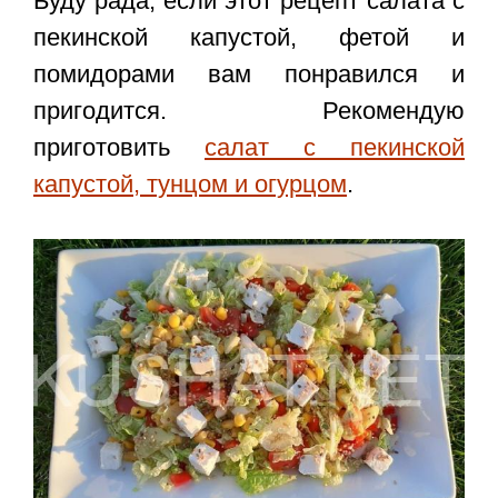
Буду рада, если этот
рецепт салата с
пекинской капустой, фетой и
помидорами
вам понравился и
пригодится. Рекомендую
приготовить
салат с пекинской
капустой, тунцом и огурцом
.