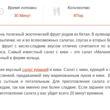
Время готовки
Количество
30
Минут
4Пор.
чень полезный экзотический фрукт родом из Китая. В кулинар
 выпечки, но и во всевозможных салатах, соусах и вторых б
 фрукт с кисло-сладким вкусом отлично сочетается по в
са. Самый известный салат с киви – это салат «Малах
нный в форме кольца.
нее вкусный
салат курицей
и киви.
Салат с киви, курицей и
ислинкой, придаваемой ему маринованным луком и киви. 
о сытным и питательным. Для приготовления салата о
одам, так как именно они более сладкие. Если заранее от
риготовление салата у вас уйдет всего 20 минут времени.