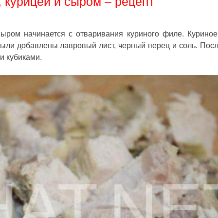
, курицей и сыром – рецепт
 сыром начинается с отваривания куриного филе. Курино
 были добавлены лавровый лист, черный перец и соль. Посл
и кубиками.