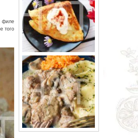
е филе
е того