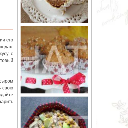
ии его
людах.
кусу с
итовый
 сыром
В свою
тдайте
варить