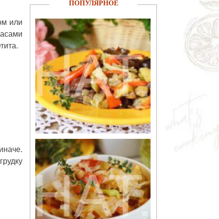
ПОПУЛЯРНОЕ
ом или
насами
тита.
иначе.
грудку