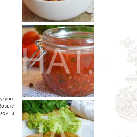
укроп.
бавьте
езом и