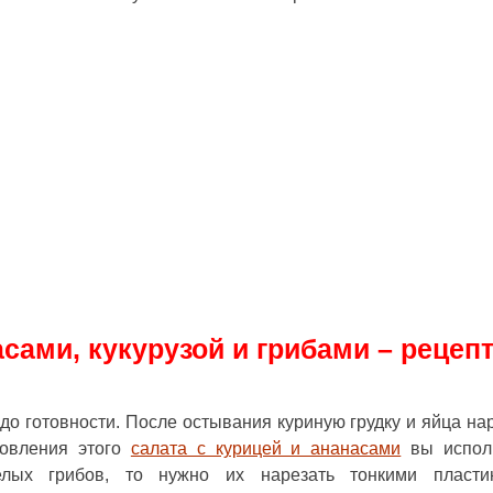
асами, кукурузой и грибами – рецеп
 до готовности. После остывания куриную грудку и яйца на
товления этого
салата с курицей и ананасами
вы исполь
ых грибов, то нужно их нарезать тонкими пластин