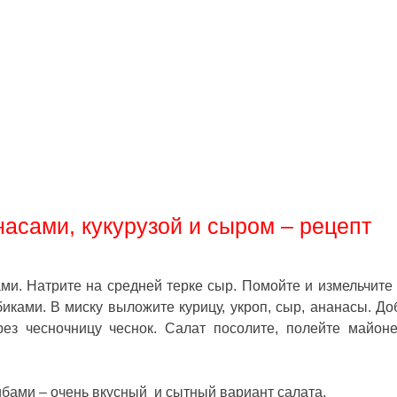
насами, кукурузой и сыром – рецепт
и. Натрите на средней терке сыр. Помойте и измельчите 
биками. В миску выложите курицу, укроп, сыр, ананасы. До
рез чесночницу чеснок. Салат посолите, полейте майон
рибами – очень вкусный и сытный вариант салата.