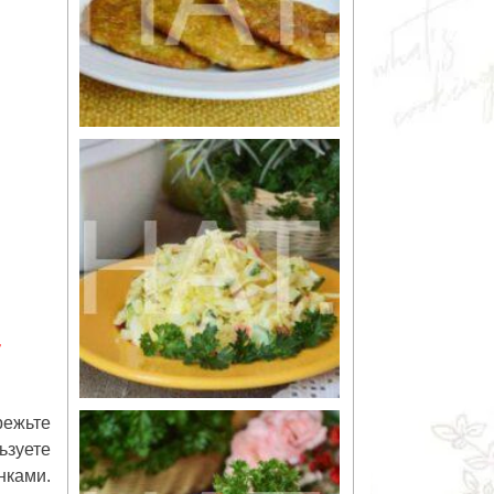
т
режьте
зуете
ками.