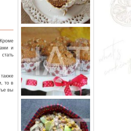
 Кроме
сами и
 стать
 также
, то в
тье вы