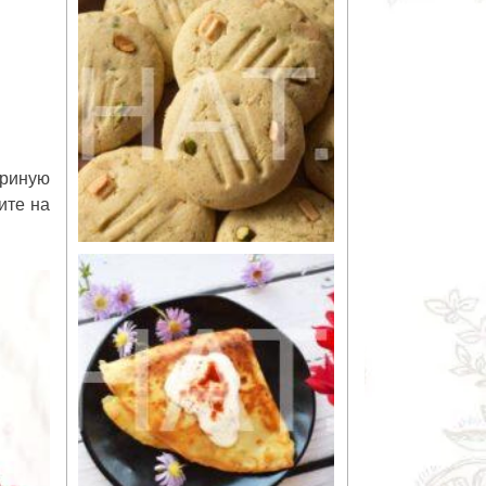
уриную
ите на