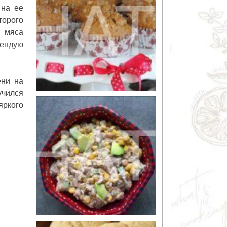
 на ее
торого
о мяса
мендую
ени на
учился
яркого