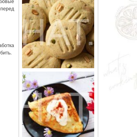
абовые
 перед
аботка
бить.