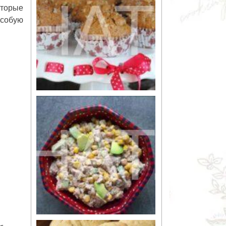
оторые
собую