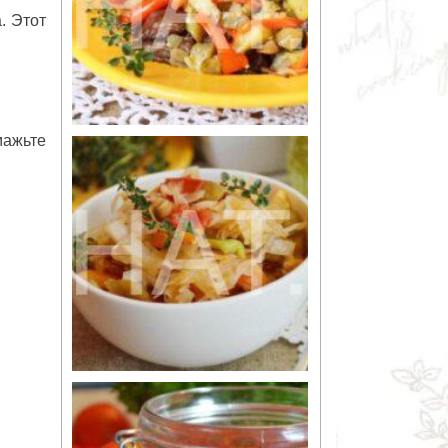
. Этот
мажьте