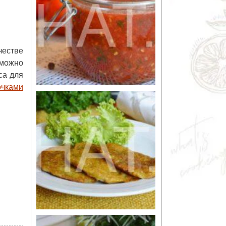
честве
 можно
са для
очками