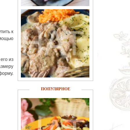
пить к
омощью
его из
азмеру
форму.
ПОПУЛЯРНОЕ