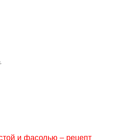
,
стой и фасолью – рецепт