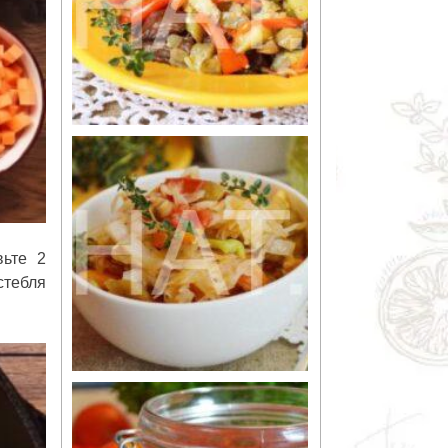
вьте 2
стебля