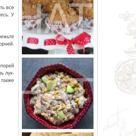
ть все
тесь. У
режьте
орней.
-порей
ь лук-
 также