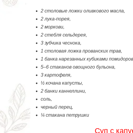
2 столовые ложки оливкового масла,
2 лука-порея,
2 моркови,
2 стебля сельдерея,
3 зубчика чеснока,
1 столовая ложка прованских трав,
1 банка нарезанных кубиками помидоров
5–6 стаканов овощного бульона,
3 картофеля,
½ кочана капусты,
2 банки каннеллини,
соль,
черный перец,
¼ стакана петрушки
Суп c капу