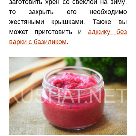
заготовить
хрен со свеклой на зиму
,
то закрыть его необходимо
жестяными крышками. Также вы
может приготовить и
аджику без
варки с базиликом
.