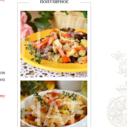
ПОПУЛЯРНОЕ
ля
тно
пту