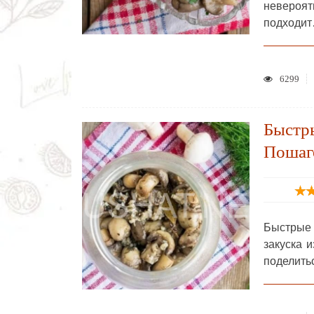
невероя
подходи
6299
Быстр
Пошаг
Быстрые 
закуска 
поделить