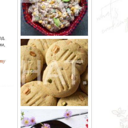
юд.
и,
пту