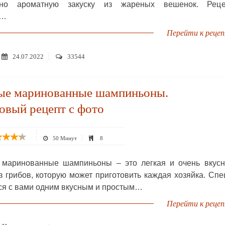
тно ароматную закуску из жареных вешенок. Реце
т…
Перейти к реце
24.07.2022
33544
ые маринованные шампиньоны.
овый рецепт с фото
50 Минут
8
маринованные шампиньоны – это легкая и очень вкусн
из грибов, которую может приготовить каждая хозяйка. Сп
ся с вами одним вкусным и простым…
Перейти к реце