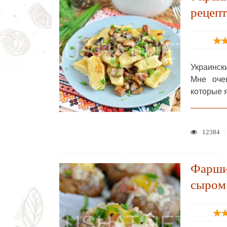
рецепт
Украинск
Мне очен
которые 
12384
Фарши
сыром.