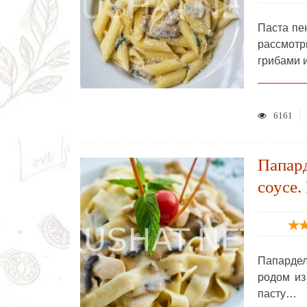
Паста пе
рассмот
грибами 
6161
Папард
соусе.
Папардел
родом из
пасту…