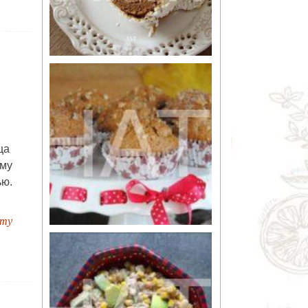
ца
му
ью.
пту