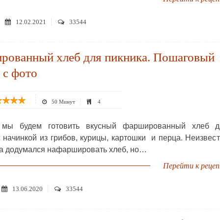
12.02.2021
33544
рованный хлеб для пикника. Пошаговый
 с фото
50 Минут
4
 мы будем готовить вкусный фаршированный хлеб д
с начинкой из грибов, курицы, картошки и перца. Неизвес
гда додумался нафаршировать хлеб, но…
Перейти к реце
13.06.2020
33544