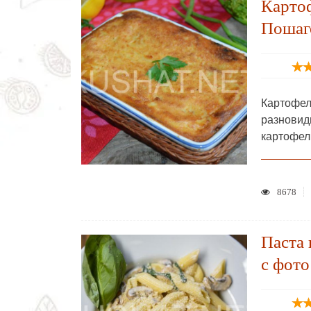
Картоф
Пошаг
Картофе
разновид
картофел
8678
Паста 
с фото