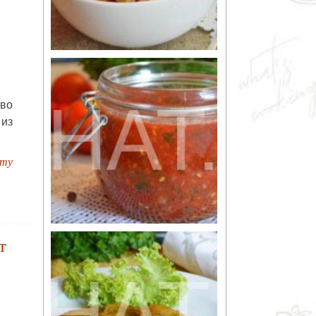
во
из
пту
т