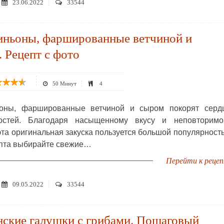
23.06.2022
33544
ньоны, фаршированные ветчиной и
 Рецепт с фото
50 Минут
4
оны, фаршированные ветчиной и сыром покорят серд
остей. Благодаря насыщенному вкусу и неповторимо
эта оригинальная закуска пользуется большой популярност
пта выбирайте свежие…
Перейти к реце
09.05.2022
33544
нские галушки с грибами. Пошаговый