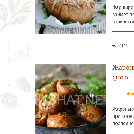
Фарширов
займет п
отличный
6153
Жарен
фото
Жареные
приготов
последне