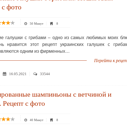
 с фото
50 Минут
8
ие галушки с грибами – одно из самых любимых моих бл
ь нравится этот рецепт украинских галушек с грибам
являются одним из фирменных…
Перейти к реце
16.05.2021
33544
рованные шампиньоны с ветчиной и
 Рецепт с фото
40 Минут
8