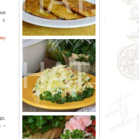
дня
 с
пту
до,
а –