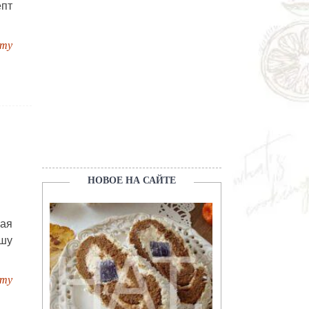
пт
пту
НОВОЕ НА САЙТЕ
ая
ешу
пту