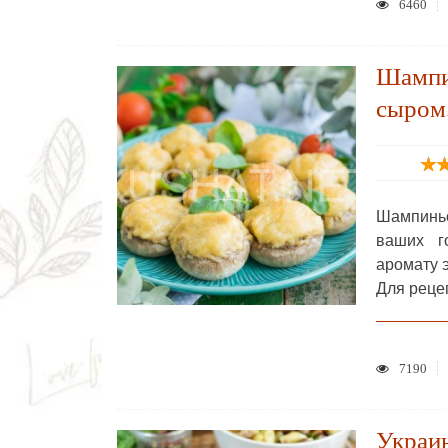
6460
Шампи
сыром.
Шампинь
ваших г
аромату 
Для реце
7190
Украи