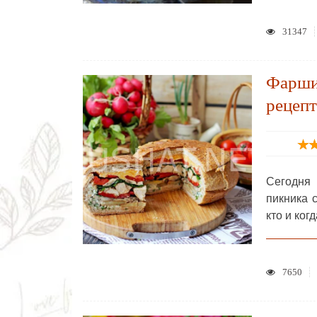
31347
Фарши
рецепт
Сегодня
пикника 
кто и ко
7650