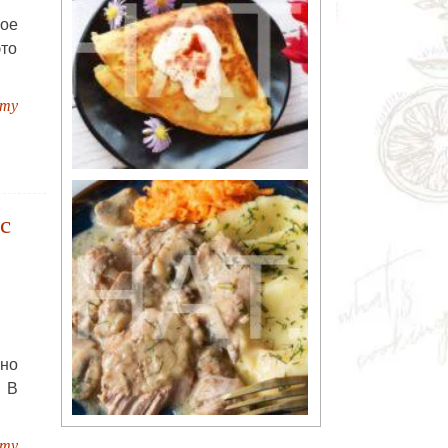
ое
это
пту
с
но
. В
пту